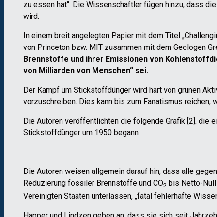
zu essen hat“. Die Wissenschaftler fügen hinzu, dass di
wird.
In einem breit angelegten Papier mit dem Titel „Challengi
von Princeton bzw. MIT zusammen mit dem Geologen Greg
Brennstoffe und ihrer Emissionen von Kohlenstoffdi
von Milliarden von Menschen“ sei.
Der Kampf um Stickstoffdünger wird hart von grünen Akti
vorzuschreiben. Dies kann bis zum Fanatismus reichen, w
Die Autoren veröffentlichten die folgende Grafik [2], die
Stickstoffdünger um 1950 begann.
Die Autoren weisen allgemein darauf hin, dass alle geg
Reduzierung fossiler Brennstoffe und CO
bis Netto-Null
2
Vereinigten Staaten unterlassen, „fatal fehlerhafte Wisse
Happer und Lindzen geben an, dass sie sich seit Jahrze