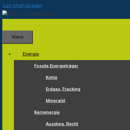
Zum Inhalt springen
Menü
Energie
Fossile Energieträger
Kohle
Erdgas, Fracking
Mineralöl
Kernenergie
Ausstieg, Recht