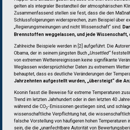
gelten als integraler Bestandteil der atmosphärischen K
Zusammenfassend stellen sie fest, dass die den Maßnahm
Schlussfolgerungen widersprechen, zum Beispiel über ex
„Regierungsmeinungen und nicht Wissenschaft“ sind.
Dar
Brennstoffen weggelassen, und jede Wissenschaft, di
Zahlreiche Beispiele werden in [2] aufgeführt. Die Autor
Obama, der in seinem jüngsten Buch
„Unsettled“
feststell
von extremen Wetterereignissen keine signifikante Verän
Weglassen widersprüchlicher Daten zu extremem Wetter i
behauptet, dass es deutliche Veränderungen der Temper
Jahrzehnten aufgestellt wurden, „übersteigt“ die A
Koonin fasst die Beweise für extreme Temperaturen zusam
Trend im letzten Jahrhundert oder in den letzten 40 Jah
während die CO
-Emissionen gestiegen sind, und schlagen
2
wissenschaftliche Verpflichtung hat, die wissenschaftli
falsche Vorstellung von häufigeren hohen Temperaturen i
sein, die die „unanfechtbare Autorität von Bewertungsber