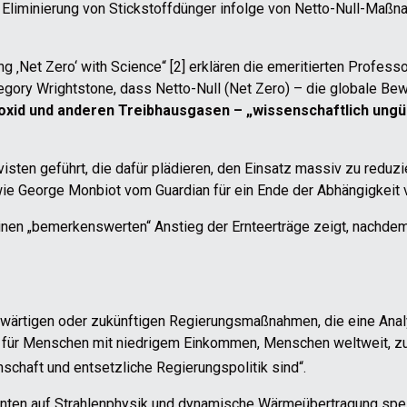
e Eliminierung von Stickstoffdünger infolge von Netto-Null-Maß
ng ‚Net Zero‘ with Science“ [2] erklären die emeritierten Profes
ory Wrightstone, dass Netto-Null (Net Zero) – die globale Be
oxid und anderen Treibhausgasen – „wissenschaftlich ungü
visten geführt, die dafür plädieren, den Einsatz massiv zu red
ie George Monbiot vom Guardian für ein Ende der Abhängigkeit v
 einen „bemerkenswerten“ Anstieg der Ernteerträge zeigt, nachdem
enwärtigen oder zukünftigen Regierungsmaßnahmen, die eine Anal
 für Menschen mit niedrigem Einkommen, Menschen weltweit, zu
nschaft und entsetzliche Regierungspolitik sind“.
hnten auf Strahlenphysik und dynamische Wärmeübertragung spez