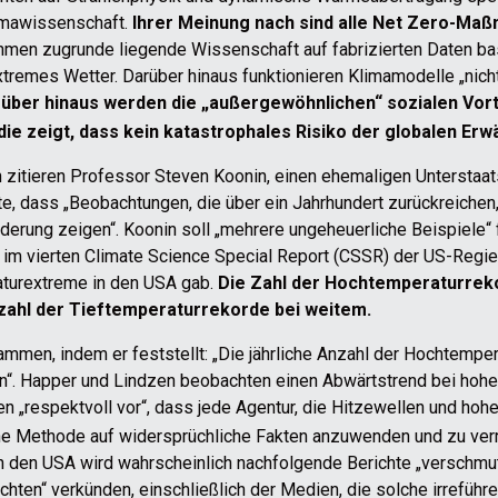
limawissenschaft.
Ihrer Meinung nach sind alle Net Zero-Maß
en zugrunde liegende Wissenschaft auf fabrizierten Daten basie
tremes Wetter. Darüber hinaus funktionieren Klimamodelle „nic
über hinaus werden die „außergewöhnlichen“ sozialen Vort
e zeigt, dass kein katastrophales Risiko der globalen Erwä
en zitieren Professor Steven Koonin, einen ehemaligen Unterstaa
te, dass „Beobachtungen, die über ein Jahrhundert zurückreichen
derung zeigen“. Koonin soll „mehrere ungeheuerliche Beispiele“ 
m vierten Climate Science Special Report (CSSR) der US-Regie
aturextreme in den USA gab.
Die Zahl der Hochtemperaturrekor
nzahl der Tieftemperaturrekorde bei weitem.
men, indem er feststellt: „Die jährliche Anzahl der Hochtempera
ren“. Happer und Lindzen beobachten einen Abwärtstrend bei hoh
 „respektvoll vor“, dass jede Agentur, die Hitzewellen und hohe
che Methode auf widersprüchliche Fakten anzuwenden und zu verm
n den USA wird wahrscheinlich nachfolgende Berichte „verschmutz
ichten“ verkünden, einschließlich der Medien, die solche irrefüh