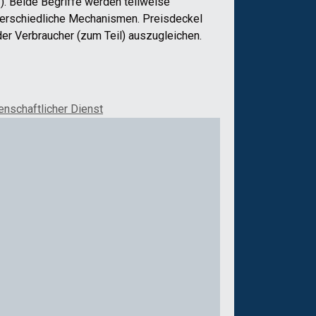
“
)
.
Beide Begriffe werden
teilweise
terschiedliche Mechanismen.
Preisdeckel
der
Ver
braucher
(zum Teil) auszugleichen
.
nschaftlicher Dienst