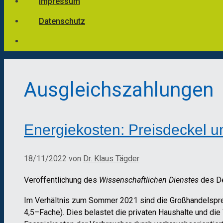
Impressum
Datenschutz
Ausgleichszahlungen
Energiekosten: Preisdeckel 
18/11/2022
von
Dr. Klaus Tägder
Veröffentlichung des
Wissenschaftlichen Dienstes
des De
Im Verhältnis zu
m
Sommer
2021 sind die Großhandelspr
4,5
–
Fache)
. Dies
belastet
die
private
n
Haushalte
und
die