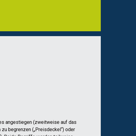
es
an
gestiegen
(zweitweise auf das
h zu
begren
zen
(
„
Preisdeckel
“
)
oder