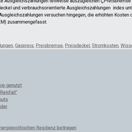
te
Ausgleichs
zahlungen
teilweise
auszugleichen
(
„Preisbremse
eckel und verbrauchsorientierte Ausgleichszah
lungen indes un
 Ausgleichszahlungen versuchen
hingegen
,
die erhöhten
Kosten 
E
M
)
zusammengefasst.
lungen
,
Gaspreis
,
Preisbremse
,
Preisdeckel
,
Stromkosten
,
Wisse
sie genutzt
Reinfall“
outs
äder
rgiepolitischen Resilienz beitragen