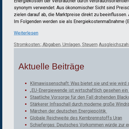
Energiekosten
der Verbraucher
durch
verbrauchs
orientier
synonym
verwendet.
Aus ökonomischer Sicht sind Preisd
zielen
darauf ab, die
Marktpreise
di
rekt zu beeinflussen
.
I
m Folgenden
werden sie
als
Energie
kosten
maßnahme
(
Weiterlesen
Kategorien
Schlagwörter
Stromkosten:; Abgaben, Umlagen, Steuern
Ausgleichszah
Aktuelle Beiträge
Klimawissenschaft: Was bietet sie und wie wird 
„EU-Energiewende ist wirtschaftlich gesehen ein 
Staatliche Vorsorge für den Fall drohenden Black
Stärkerer Infraschall durch moderne große Windr
Märchen der deutschen Energiepolitik
Globale Reichweite des Kernbrennstoffs Uran
Schiefergas: Deutsches Vorkommen würde zur ene