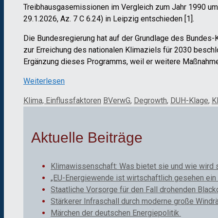
Treibhausgasemissionen im Vergleich zum Jahr 1990 um 
29.1.2026, Az. 7 C 6.24) in Leipzig entschieden [1].
Die Bundesregierung hat auf der Grundlage des Bundes
zur Erreichung des nationalen Klimaziels für 2030 besch
Ergänzung dieses Programms, weil er weitere Maßnahmen z
Weiterlesen
Kategorien
Schlagwörter
Klima, Einflussfaktoren
BVerwG
,
Degrowth
,
DUH-Klage
,
K
Aktuelle Beiträge
Klimawissenschaft: Was bietet sie und wie wird 
„EU-Energiewende ist wirtschaftlich gesehen ein 
Staatliche Vorsorge für den Fall drohenden Black
Stärkerer Infraschall durch moderne große Windr
Märchen der deutschen Energiepolitik