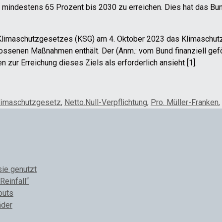
mindestens 65 Prozent bis 2030 zu erreichen. Dies hat das Bu
-Klimaschutzgesetzes (KSG) am 4. Oktober 2023 das Klimaschu
lossenen Maßnahmen enthält. Der (Anm.: vom Bund finanziell gef
ur Erreichung dieses Ziels als erforderlich ansieht [1].
limaschutzgesetz
,
Netto.Null-Verpflichtung
,
Pro. Müller-Franken
,
sie genutzt
Reinfall“
outs
äder