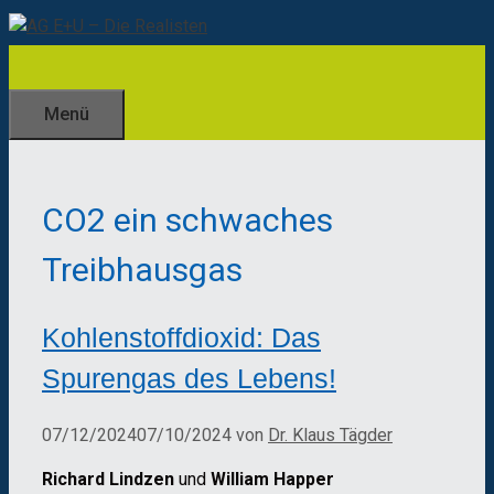
Zum
Inhalt
springen
Menü
CO2 ein schwaches
Treibhausgas
Kohlenstoffdioxid: Das
Spurengas des Lebens!
07/12/2024
07/10/2024
von
Dr. Klaus Tägder
Richard Lindzen
und
William Happer