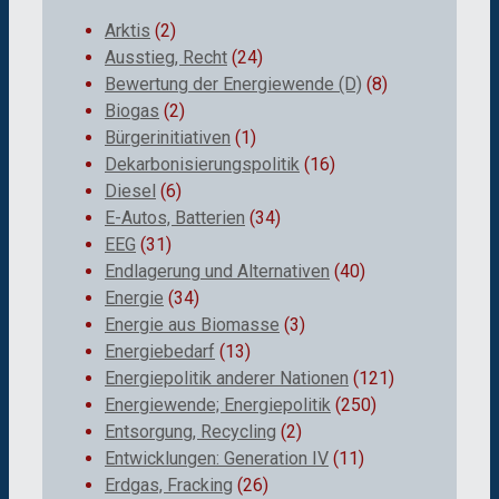
Arktis
(2)
Ausstieg, Recht
(24)
Bewertung der Energiewende (D)
(8)
Biogas
(2)
Bürgerinitiativen
(1)
Dekarbonisierungspolitik
(16)
Diesel
(6)
E-Autos, Batterien
(34)
EEG
(31)
Endlagerung und Alternativen
(40)
Energie
(34)
Energie aus Biomasse
(3)
Energiebedarf
(13)
Energiepolitik anderer Nationen
(121)
Energiewende; Energiepolitik
(250)
Entsorgung, Recycling
(2)
Entwicklungen: Generation IV
(11)
Erdgas, Fracking
(26)