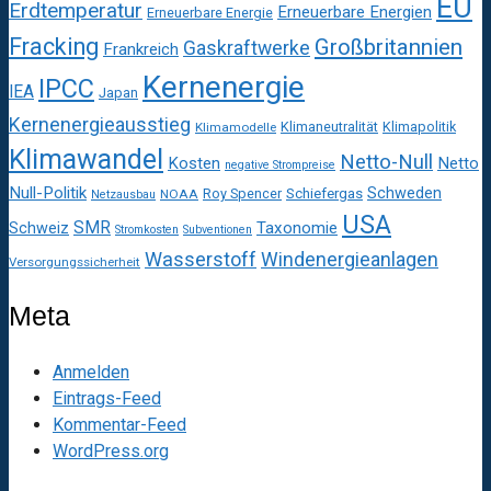
EU
Erdtemperatur
Erneuerbare Energien
Erneuerbare Energie
Fracking
Großbritannien
Gaskraftwerke
Frankreich
Kernenergie
IPCC
IEA
Japan
Kernenergieausstieg
Klimaneutralität
Klimapolitik
Klimamodelle
Klimawandel
Netto-Null
Kosten
Netto
negative Strompreise
Null-Politik
Schweden
Roy Spencer
Schiefergas
NOAA
Netzausbau
USA
SMR
Taxonomie
Schweiz
Stromkosten
Subventionen
Wasserstoff
Windenergieanlagen
Versorgungssicherheit
Meta
Anmelden
Eintrags-Feed
Kommentar-Feed
WordPress.org