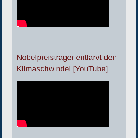
Nobelpreisträger entlarvt den
Klimaschwindel [YouTube]