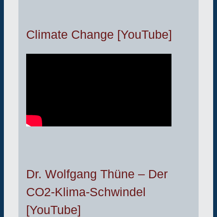
Climate Change [YouTube]
Dr. Wolfgang Thüne – Der
CO2-Klima-Schwindel
[YouTube]