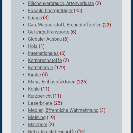
Flächenverbrauch, Artenverluste
(2)
Fossile Energieträger
(35)
Fusion
(3)
Gas, Wasserstoff, Brennstoffzellen
(22)
Gefahrguttransporte
(6)
Globaler Ausbau
(6)
Holz
(1)
Internationales
(6)
Kernbrennstoffe
(2)
Kernenergie
(129)
Kirche
(3)
Klima, Einflussfaktoren
(226)
Kohle
(11)
Kurzbericht
(11)
Leserbriefe
(25)
Medien, öffentliche Wahrnehmung
(3)
Meinung
(19)
Mineralöl
(2)
Netzstabilität; Eingriffe
(13)