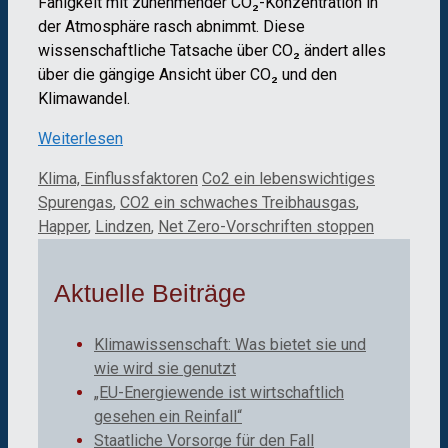
Fähigkeit mit zunehmender CO₂-Konzentration in
der Atmosphäre rasch abnimmt. Diese
wissenschaftliche Tatsache über CO₂ ändert alles
über die gängige Ansicht über CO₂ und den
Klimawandel.
Weiterlesen
Kategorien
Schlagwörter
Klima, Einflussfaktoren
Co2 ein lebenswichtiges
Spurengas
,
CO2 ein schwaches Treibhausgas
,
Happer
,
Lindzen
,
Net Zero-Vorschriften stoppen
Aktuelle Beiträge
Klimawissenschaft: Was bietet sie und
wie wird sie genutzt
„EU-Energiewende ist wirtschaftlich
gesehen ein Reinfall“
Staatliche Vorsorge für den Fall