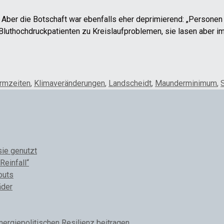
. Aber die Botschaft war ebenfalls eher deprimierend: „Person
luthochdruckpatienten zu Kreislaufproblemen, sie lasen aber im
rmzeiten
,
Klimaveränderungen
,
Landscheidt
,
Maunderminimum
,
sie genutzt
Reinfall“
outs
äder
rgiepolitischen Resilienz beitragen