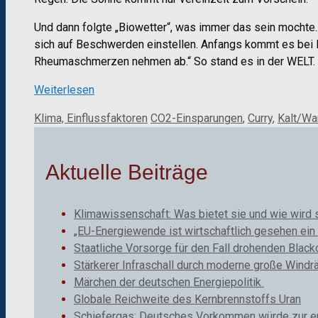
Und dann folgte „Biowetter“, was immer das sein mochte
sich auf Beschwerden einstellen. Anfangs kommt es bei B
Rheumaschmerzen nehmen ab.“ So stand es in der WELT.
Weiterlesen
Kategorien
Schlagwörter
Klima, Einflussfaktoren
CO2-Einsparungen
,
Curry
,
Kalt/Wa
Aktuelle Beiträge
Klimawissenschaft: Was bietet sie und wie wird 
„EU-Energiewende ist wirtschaftlich gesehen ein 
Staatliche Vorsorge für den Fall drohenden Black
Stärkerer Infraschall durch moderne große Windr
Märchen der deutschen Energiepolitik
Globale Reichweite des Kernbrennstoffs Uran
Schiefergas: Deutsches Vorkommen würde zur ene