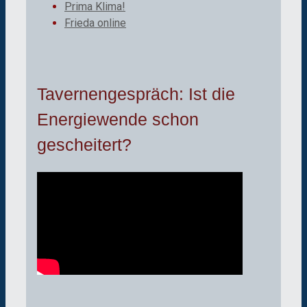
Prima Klima!
Frieda online
Tavernengespräch: Ist die
Energiewende schon
gescheitert?