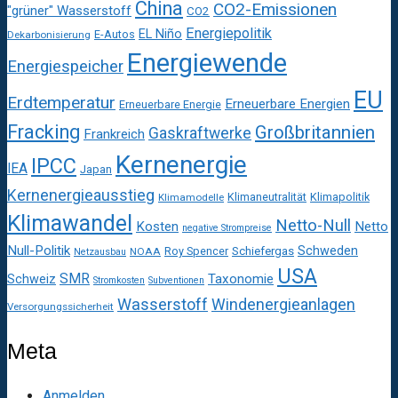
China
CO2-Emissionen
"grüner" Wasserstoff
CO2
Energiepolitik
EL Niño
E-Autos
Dekarbonisierung
Energiewende
Energiespeicher
EU
Erdtemperatur
Erneuerbare Energien
Erneuerbare Energie
Fracking
Großbritannien
Gaskraftwerke
Frankreich
Kernenergie
IPCC
IEA
Japan
Kernenergieausstieg
Klimaneutralität
Klimapolitik
Klimamodelle
Klimawandel
Netto-Null
Kosten
Netto
negative Strompreise
Null-Politik
Schweden
Roy Spencer
Schiefergas
NOAA
Netzausbau
USA
SMR
Taxonomie
Schweiz
Stromkosten
Subventionen
Wasserstoff
Windenergieanlagen
Versorgungssicherheit
Meta
Anmelden