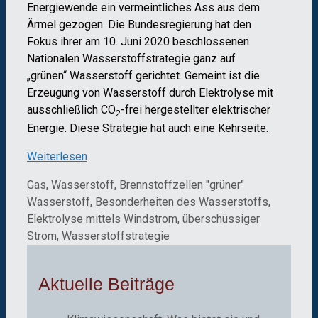
Energiewende ein vermeintliches Ass aus dem
Ärmel gezogen. Die Bundesregierung hat den
Fokus ihrer am 10. Juni 2020 beschlossenen
Nationalen Wasserstoffstrategie ganz auf
„grünen“ Wasserstoff gerichtet. Gemeint ist die
Erzeugung von Wasserstoff durch Elektrolyse mit
ausschließlich CO
-frei hergestellter elektrischer
2
Energie. Diese Strategie hat auch eine Kehrseite.
Weiterlesen
Kategorien
Schlagwörter
Gas, Wasserstoff, Brennstoffzellen
"grüner"
Wasserstoff
,
Besonderheiten des Wasserstoffs
,
Elektrolyse mittels Windstrom
,
überschüssiger
Strom
,
Wasserstoffstrategie
Aktuelle Beiträge