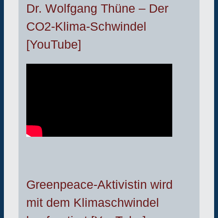
Dr. Wolfgang Thüne – Der
CO2-Klima-Schwindel
[YouTube]
Greenpeace-Aktivistin wird
mit dem Klimaschwindel