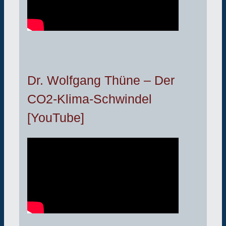
Dr. Wolfgang Thüne – Der
CO2-Klima-Schwindel
[YouTube]