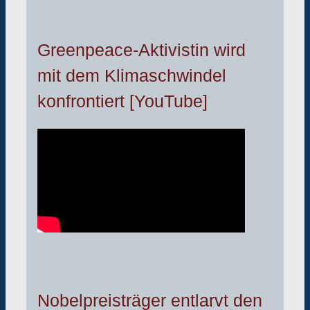
Greenpeace-Aktivistin wird
mit dem Klimaschwindel
konfrontiert [YouTube]
Nobelpreisträger entlarvt den