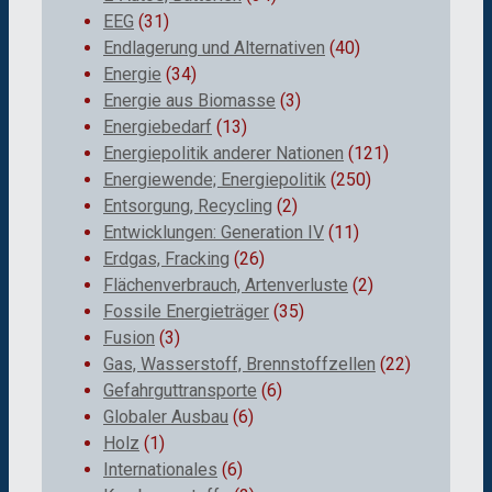
EEG
(31)
Endlagerung und Alternativen
(40)
Energie
(34)
Energie aus Biomasse
(3)
Energiebedarf
(13)
Energiepolitik anderer Nationen
(121)
Energiewende; Energiepolitik
(250)
Entsorgung, Recycling
(2)
Entwicklungen: Generation IV
(11)
Erdgas, Fracking
(26)
Flächenverbrauch, Artenverluste
(2)
Fossile Energieträger
(35)
Fusion
(3)
Gas, Wasserstoff, Brennstoffzellen
(22)
Gefahrguttransporte
(6)
Globaler Ausbau
(6)
Holz
(1)
Internationales
(6)