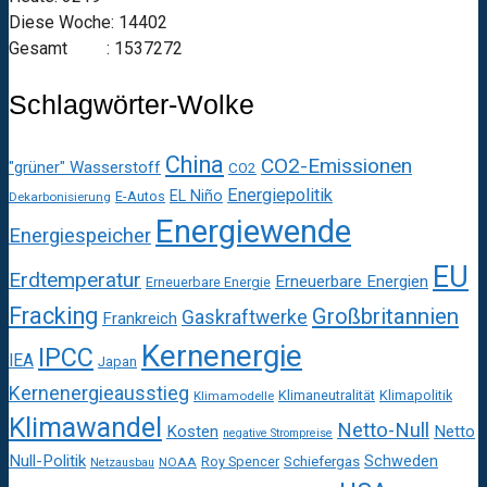
Diese Woche: 14402
Gesamt : 1537272
Schlagwörter-Wolke
China
CO2-Emissionen
"grüner" Wasserstoff
CO2
Energiepolitik
EL Niño
E-Autos
Dekarbonisierung
Energiewende
Energiespeicher
EU
Erdtemperatur
Erneuerbare Energien
Erneuerbare Energie
Fracking
Großbritannien
Gaskraftwerke
Frankreich
Kernenergie
IPCC
IEA
Japan
Kernenergieausstieg
Klimaneutralität
Klimapolitik
Klimamodelle
Klimawandel
Netto-Null
Kosten
Netto
negative Strompreise
Null-Politik
Schweden
Roy Spencer
Schiefergas
NOAA
Netzausbau