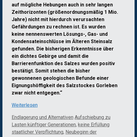
auf mögliche Hebungen auch in sehr langen
Zeithorizonten (größenordnungsmäßig 1 Mio.
Jahre) nicht mit hierdurch verursachten
Gefährdungen zu rechnen ist. Es wurden
keine nennenswerten Lösungs-, Gas- und
Kondensateinschlüsse im Älteren Steinsalz
gefunden. Die bisherigen Erkenntnisse über
ein dichtes Gebirge und damit die
Barrierenfunktion des Salzes wurden positiv
bestätigt. Somit stehen die bisher
gewonnenen geologischen Befunde einer
Eignungshöffigkeit des Salzstockes Gorleben
zwar nicht entgegen.“
Weiterlesen
Kategorien
Schlagwörter
Endlagerung und Alternativen
Aufschiebung zu
Lasten künftiger Generationen
,
keine Erfüllung
staatlicher Verpflichtung
,
Neubeginn der