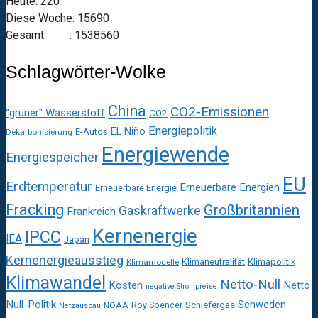
Heute: 220
Diese Woche: 15690
Gesamt : 1538560
Schlagwörter-Wolke
China
CO2-Emissionen
"grüner" Wasserstoff
CO2
Energiepolitik
EL Niño
E-Autos
Dekarbonisierung
Energiewende
Energiespeicher
EU
Erdtemperatur
Erneuerbare Energien
Erneuerbare Energie
Fracking
Großbritannien
Gaskraftwerke
Frankreich
Kernenergie
IPCC
IEA
Japan
Kernenergieausstieg
Klimaneutralität
Klimapolitik
Klimamodelle
Klimawandel
Netto-Null
Kosten
Netto
negative Strompreise
Null-Politik
Schweden
Roy Spencer
Schiefergas
NOAA
Netzausbau