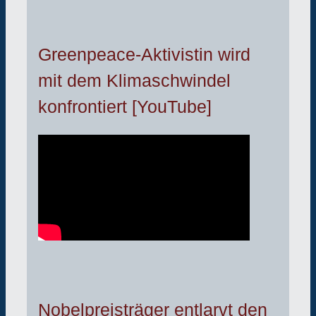
Greenpeace-Aktivistin wird
mit dem Klimaschwindel
konfrontiert [YouTube]
Nobelpreisträger entlarvt den