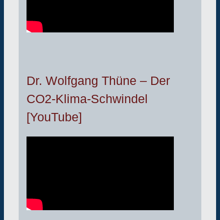
Dr. Wolfgang Thüne – Der
CO2-Klima-Schwindel
[YouTube]