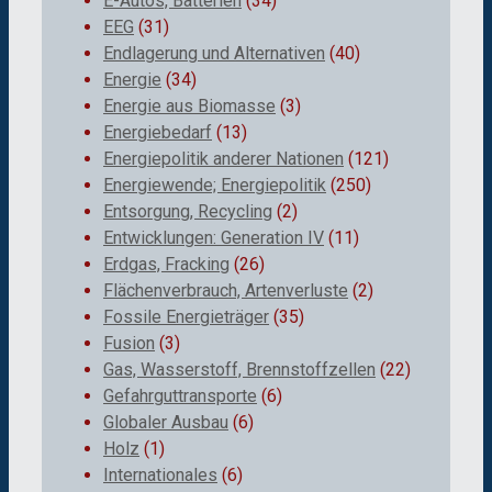
E-Autos, Batterien
(34)
EEG
(31)
Endlagerung und Alternativen
(40)
Energie
(34)
Energie aus Biomasse
(3)
Energiebedarf
(13)
Energiepolitik anderer Nationen
(121)
Energiewende; Energiepolitik
(250)
Entsorgung, Recycling
(2)
Entwicklungen: Generation IV
(11)
Erdgas, Fracking
(26)
Flächenverbrauch, Artenverluste
(2)
Fossile Energieträger
(35)
Fusion
(3)
Gas, Wasserstoff, Brennstoffzellen
(22)
Gefahrguttransporte
(6)
Globaler Ausbau
(6)
Holz
(1)
Internationales
(6)