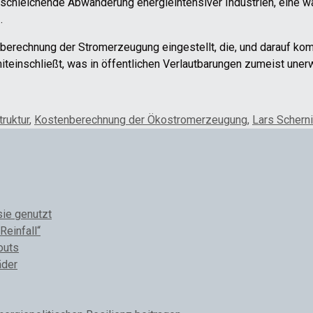
e schleichende Abwanderung energieintensiver Industrien, eine 
.
nberechnung der Stromerzeugung eingestellt, die, und darauf ko
teinschließt, was in öffentlichen Verlautbarungen zumeist unerw
truktur
,
Kostenberechnung der Ökostromerzeugung
,
Lars Schern
sie genutzt
Reinfall“
outs
äder