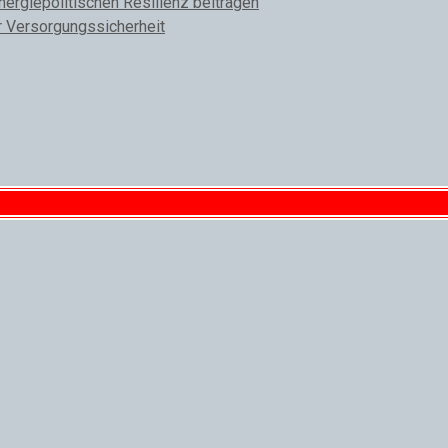
rgiepolitischen Resilienz beitragen
r Versorgungssicherheit