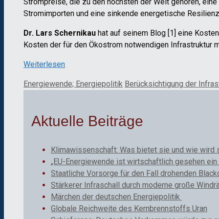
Strompreise, die zu den höchsten der Welt gehören, ein
Stromimporten und eine sinkende energetische Resilienz
Dr. Lars Schernikau
hat auf seinem Blog [1] eine Koste
Kosten der für den Ökostrom notwendigen Infrastruktur mi
Weiterlesen
Kategorien
Schlagwörter
Energiewende; Energiepolitik
Berücksichtigung der Infras
Aktuelle Beiträge
Klimawissenschaft: Was bietet sie und wie wird 
„EU-Energiewende ist wirtschaftlich gesehen ein 
Staatliche Vorsorge für den Fall drohenden Black
Stärkerer Infraschall durch moderne große Windr
Märchen der deutschen Energiepolitik
Globale Reichweite des Kernbrennstoffs Uran