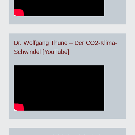
Dr. Wolfgang Thüne – Der CO2-Klima-
Schwindel [YouTube]