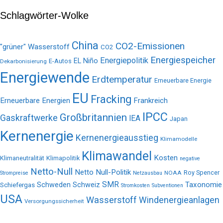
Schlagwörter-Wolke
China
CO2-Emissionen
"grüner" Wasserstoff
CO2
Energiespeicher
Energiepolitik
EL Niño
E-Autos
Dekarbonisierung
Energiewende
Erdtemperatur
Erneuerbare Energie
EU
Fracking
Erneuerbare Energien
Frankreich
IPCC
Großbritannien
Gaskraftwerke
IEA
Japan
Kernenergie
Kernenergieausstieg
Klimamodelle
Klimawandel
Kosten
Klimaneutralität
Klimapolitik
negative
Netto-Null
Netto Null-Politik
Roy Spencer
NOAA
Strompreise
Netzausbau
SMR
Taxonomie
Schweden
Schweiz
Schiefergas
Stromkosten
Subventionen
USA
Wasserstoff
Windenergieanlagen
Versorgungssicherheit