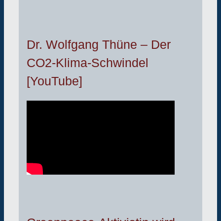
Dr. Wolfgang Thüne – Der
CO2-Klima-Schwindel
[YouTube]