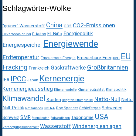
Schlagwörter-Wolke
China
CO2-Emissionen
"grüner" Wasserstoff
CO2
Energiepolitik
EL Niño
E-Autos
Dekarbonisierung
Energiewende
Energiespeicher
EU
Erdtemperatur
Erneuerbare Energien
Erneuerbare Energie
Fracking
Großbritannien
Gaskraftwerke
Frankreich
Kernenergie
IPCC
IEA
Japan
Kernenergieausstieg
Klimaneutralität
Klimapolitik
Klimamodelle
Klimawandel
Netto-Null
Kosten
Netto
negative Strompreise
Null-Politik
Schweden
Roy Spencer
Schiefergas
NOAA
Netzausbau
USA
SMR
Taxonomie
Schweiz
Stromkosten
Subventionen
Wasserstoff
Windenergieanlagen
Versorgungssicherheit