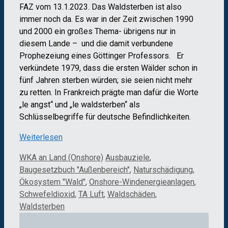
FAZ vom 13.1.2023. Das Waldsterben ist also
immer noch da. Es war in der Zeit zwischen 1990
und 2000 ein großes Thema- übrigens nur in
diesem Lande – und die damit verbundene
Prophezeiung eines Göttinger Professors. Er
verkündete 1979, dass die ersten Wälder schon in
fünf Jahren sterben würden; sie seien nicht mehr
zu retten. In Frankreich prägte man dafür die Worte
„le angst“ und „le waldsterben“ als
Schlüsselbegriffe für deutsche Befindlichkeiten.
Weiterlesen
Kategorien
Schlagwörter
WKA an Land (Onshore)
Ausbauziele
,
Baugesetzbuch "Außenbereich"
,
Naturschädigung
,
Ökosystem "Wald"
,
Onshore-Windenergieanlagen
,
Schwefeldioxid
,
TA Luft
,
Waldschäden
,
Waldsterben