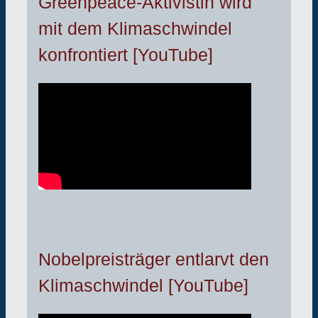
Greenpeace-Aktivistin wird
mit dem Klimaschwindel
konfrontiert [YouTube]
Nobelpreisträger entlarvt den
Klimaschwindel [YouTube]