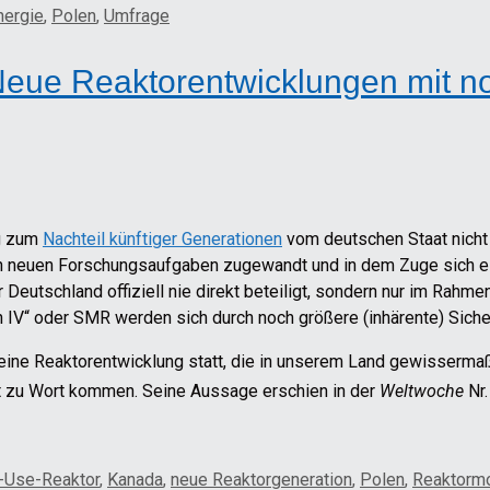
nergie
,
Polen
,
Umfrage
Neue Reaktorentwicklungen mit n
eg zum
Nachteil künftiger Generationen
vom deutschen Staat nicht
ich neuen Forschungsaufgaben zugewandt und in dem Zuge sich
Deutschland offiziell nie direkt beteiligt, sondern nur im Rahme
n IV“ oder SMR werden sich durch noch größere (inhärente) Siche
ine Reaktorentwicklung statt, die in unserem Land gewissermaße
 zu Wort kommen. Seine Aussage erschien in der
Weltwoche
Nr
-Use-Reaktor
,
Kanada
,
neue Reaktorgeneration
,
Polen
,
Reaktorm