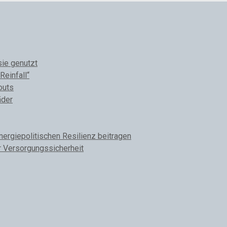
sie genutzt
Reinfall“
outs
äder
rgiepolitischen Resilienz beitragen
r Versorgungssicherheit