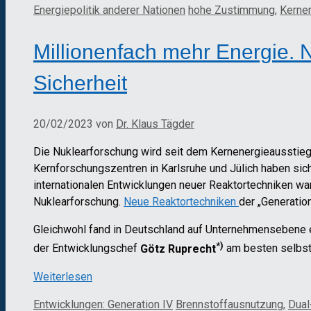
Kategorien
Schlagwörter
Energiepolitik anderer Nationen
hohe Zustimmung
,
Kerne
Millionenfach mehr Energie. 
Sicherheit
20/02/2023
von
Dr. Klaus Tägder
Die Nuklearforschung wird seit dem Kernenergieaussti
Kernforschungszentren in Karlsruhe und Jülich haben s
internationalen Entwicklungen neuer Reaktortechniken war 
Nuklearforschung.
Neue Reaktortechniken
der „Generatio
Gleichwohl fand in Deutschland auf Unternehmensebene e
*)
der Entwicklungschef
Götz Ruprecht
am besten selbst
Weiterlesen
Kategorien
Schlagwörter
Entwicklungen: Generation IV
Brennstoffausnutzung
,
Dual