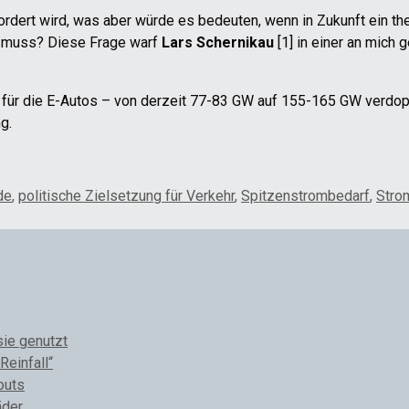
rdert wird, was aber würde es bedeuten, wenn in Zukunft ein the
en muss? Diese Frage warf
Lars Schernikau
[1] in einer an mich g
 für die E-Autos – von derzeit 77-83 GW auf 155-165 GW verdoppe
g.
de
,
politische Zielsetzung für Verkehr
,
Spitzenstrombedarf
,
Stro
sie genutzt
Reinfall“
outs
äder