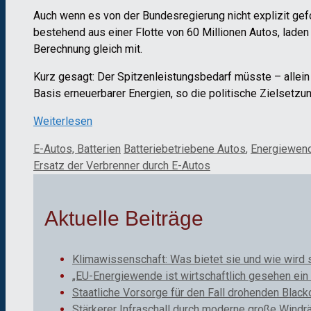
Auch wenn es von der Bundesregierung nicht explizit gefo
bestehend aus einer Flotte von 60 Millionen Autos, lad
Berechnung gleich mit.
Kurz gesagt: Der Spitzenleistungsbedarf müsste – allein
Basis erneuerbarer Energien, so die politische Zielsetzun
Weiterlesen
Kategorien
Schlagwörter
E-Autos, Batterien
Batteriebetriebene Autos
,
Energiewen
Ersatz der Verbrenner durch E-Autos
Aktuelle Beiträge
Klimawissenschaft: Was bietet sie und wie wird 
„EU-Energiewende ist wirtschaftlich gesehen ein 
Staatliche Vorsorge für den Fall drohenden Black
Stärkerer Infraschall durch moderne große Windr