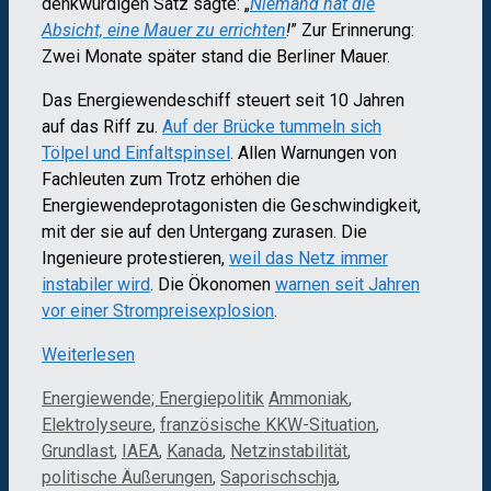
denkwürdigen Satz sagte: „
Niemand hat die
Absicht, eine Mauer zu errichten
!
” Zur Erinnerung:
Zwei Monate später stand die Berliner Mauer.
Das Energiewendeschiff steuert seit 10 Jahren
auf das Riff zu.
Auf der Brücke tummeln sich
Tölpel und Einfaltspinsel
. Allen Warnungen von
Fachleuten zum Trotz erhöhen die
Energiewendeprotagonisten die Geschwindigkeit,
mit der sie auf den Untergang zurasen. Die
Ingenieure protestieren,
weil das Netz immer
instabiler wird
. Die Ökonomen
warnen seit Jahren
vor einer Strompreisexplosion
.
Weiterlesen
Kategorien
Schlagwörter
Energiewende; Energiepolitik
Ammoniak
,
Elektrolyseure
,
französische KKW-Situation
,
Grundlast
,
IAEA
,
Kanada
,
Netzinstabilität
,
politische Äußerungen
,
Saporischschja
,