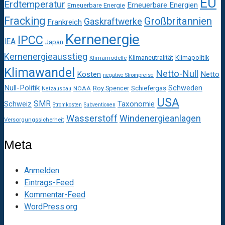
EU
Erdtemperatur
Erneuerbare Energien
Erneuerbare Energie
Fracking
Großbritannien
Gaskraftwerke
Frankreich
Kernenergie
IPCC
IEA
Japan
Kernenergieausstieg
Klimaneutralität
Klimapolitik
Klimamodelle
Klimawandel
Netto-Null
Kosten
Netto
negative Strompreise
Null-Politik
Schweden
Roy Spencer
Schiefergas
NOAA
Netzausbau
USA
SMR
Taxonomie
Schweiz
Stromkosten
Subventionen
Wasserstoff
Windenergieanlagen
Versorgungssicherheit
Meta
Anmelden
Eintrags-Feed
Kommentar-Feed
WordPress.org