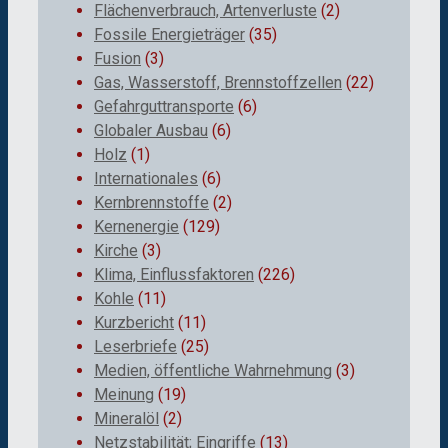
Flächenverbrauch, Artenverluste
(2)
Fossile Energieträger
(35)
Fusion
(3)
Gas, Wasserstoff, Brennstoffzellen
(22)
Gefahrguttransporte
(6)
Globaler Ausbau
(6)
Holz
(1)
Internationales
(6)
Kernbrennstoffe
(2)
Kernenergie
(129)
Kirche
(3)
Klima, Einflussfaktoren
(226)
Kohle
(11)
Kurzbericht
(11)
Leserbriefe
(25)
Medien, öffentliche Wahrnehmung
(3)
Meinung
(19)
Mineralöl
(2)
Netzstabilität; Eingriffe
(13)