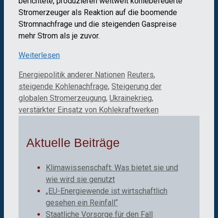
berichtete, produzieren weltweit kohlebefeuerte
Stromerzeuger als Reaktion auf die boomende
Stromnachfrage und die steigenden Gaspreise
mehr Strom als je zuvor.
Weiterlesen
Kategorien
Schlagwörter
Energiepolitik anderer Nationen
Reuters
,
steigende Kohlenachfrage
,
Steigerung der
globalen Stromerzeugung
,
Ukrainekrieg
,
verstärkter Einsatz von Kohlekraftwerken
Aktuelle Beiträge
Klimawissenschaft: Was bietet sie und
wie wird sie genutzt
„EU-Energiewende ist wirtschaftlich
gesehen ein Reinfall“
Staatliche Vorsorge für den Fall