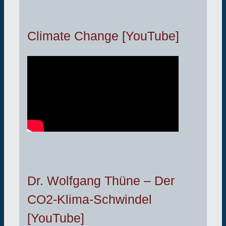
Climate Change [YouTube]
Dr. Wolfgang Thüne – Der
CO2-Klima-Schwindel
[YouTube]