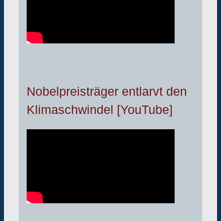
Nobelpreisträger entlarvt den
Klimaschwindel [YouTube]