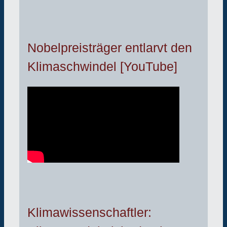
Nobelpreisträger entlarvt den
Klimaschwindel [YouTube]
Klimawissenschaftler: