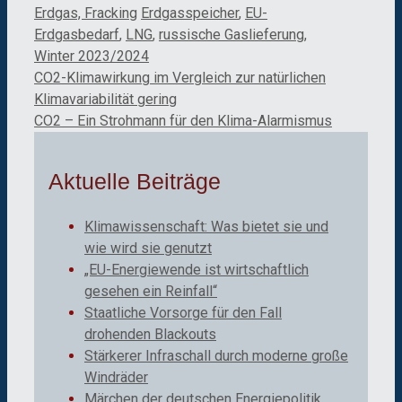
Kategorien
Schlagwörter
Erdgas, Fracking
Erdgasspeicher
,
EU-
Erdgasbedarf
,
LNG
,
russische Gaslieferung
,
Winter 2023/2024
CO2-Klimawirkung im Vergleich zur natürlichen
Klimavariabilität gering
CO2 – Ein Strohmann für den Klima-Alarmismus
Aktuelle Beiträge
Klimawissenschaft: Was bietet sie und
wie wird sie genutzt
„EU-Energiewende ist wirtschaftlich
gesehen ein Reinfall“
Staatliche Vorsorge für den Fall
drohenden Blackouts
Stärkerer Infraschall durch moderne große
Windräder
Märchen der deutschen Energiepolitik