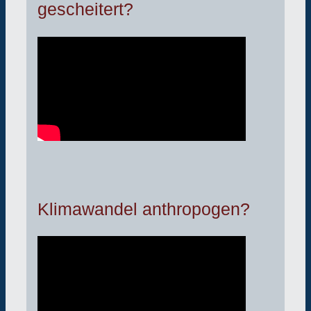
gescheitert?
Klimawandel anthropogen?