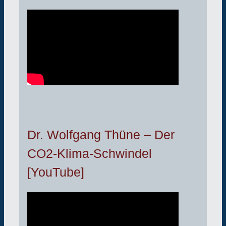
Dr. Wolfgang Thüne – Der
CO2-Klima-Schwindel
[YouTube]