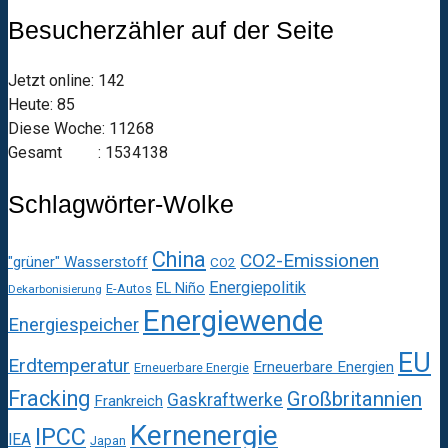
Besucherzähler auf der Seite
Jetzt online: 142
Heute: 85
Diese Woche: 11268
Gesamt : 1534138
Schlagwörter-Wolke
China
CO2-Emissionen
"grüner" Wasserstoff
CO2
Energiepolitik
EL Niño
E-Autos
Dekarbonisierung
Energiewende
Energiespeicher
EU
Erdtemperatur
Erneuerbare Energien
Erneuerbare Energie
Fracking
Großbritannien
Gaskraftwerke
Frankreich
Kernenergie
IPCC
IEA
Japan