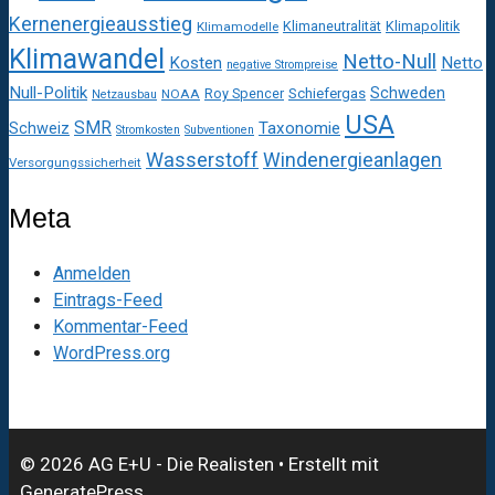
Kernenergieausstieg
Klimaneutralität
Klimapolitik
Klimamodelle
Klimawandel
Netto-Null
Kosten
Netto
negative Strompreise
Null-Politik
Schweden
Roy Spencer
Schiefergas
NOAA
Netzausbau
USA
SMR
Taxonomie
Schweiz
Stromkosten
Subventionen
Wasserstoff
Windenergieanlagen
Versorgungssicherheit
Meta
Anmelden
Eintrags-Feed
Kommentar-Feed
WordPress.org
© 2026 AG E+U - Die Realisten
• Erstellt mit
GeneratePress