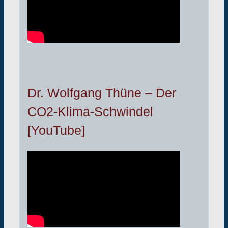
Dr. Wolfgang Thüne – Der
CO2-Klima-Schwindel
[YouTube]