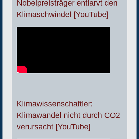
Nobelpreisträger entlarvt den
Klimaschwindel [YouTube]
Klimawissenschaftler:
Klimawandel nicht durch CO2
verursacht [YouTube]