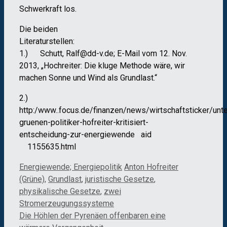
Schwerkraft los.
Die beiden
Literaturstell
1.) Schutt, Ralf@dd-v.de; E-Mail vom 12. Nov.
2013, „Hochreiter: Die kluge Methode wäre, wir
machen Sonne und Wind als Grundlast.“
2.)
http:/www..focus.de/finanzen/news/wirtschaftsticker/un
gruenen-politiker-hofreiter-kritisiert-
entscheidung-zur-energiewende aid
1155635.html
Kategorien
Schlagwörter
Energiewende; Energiepolitik
Anton Hofreiter
(Grüne)
,
Grundlast
,
juristische Gesetze
,
physikalische Gesetze
,
zwei
Stromerzeugungssysteme
Die Höhlen der Pyrenäen offenbaren eine