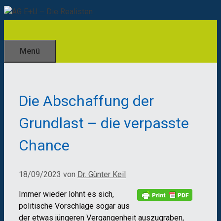
Zum
Inhalt
springen
Menü
Die Abschaffung der
Grundlast – die verpasste
Chance
18/09/2023
von
Dr. Günter Keil
Immer wieder lohnt es sich,
politische Vorschläge sogar aus
der etwas jüngeren Vergangenheit auszugraben,