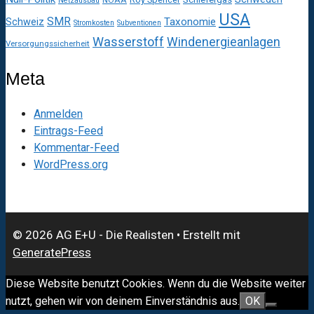
Netzausbau
USA
SMR
Taxonomie
Schweiz
Stromkosten
Subventionen
Wasserstoff
Windenergieanlagen
Versorgungssicherheit
Meta
Anmelden
Eintrags-Feed
Kommentar-Feed
WordPress.org
© 2026 AG E+U - Die Realisten
• Erstellt mit
GeneratePress
Diese Website benutzt Cookies. Wenn du die Website weiter
nutzt, gehen wir von deinem Einverständnis aus.
OK