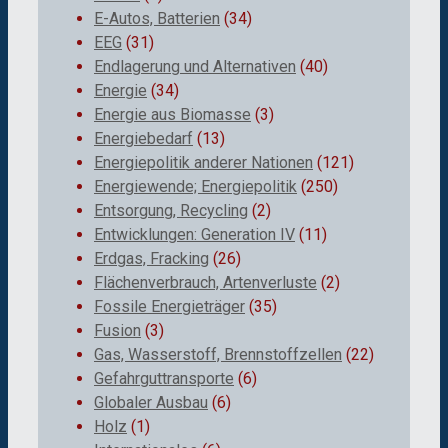
E-Autos, Batterien
(34)
EEG
(31)
Endlagerung und Alternativen
(40)
Energie
(34)
Energie aus Biomasse
(3)
Energiebedarf
(13)
Energiepolitik anderer Nationen
(121)
Energiewende; Energiepolitik
(250)
Entsorgung, Recycling
(2)
Entwicklungen: Generation IV
(11)
Erdgas, Fracking
(26)
Flächenverbrauch, Artenverluste
(2)
Fossile Energieträger
(35)
Fusion
(3)
Gas, Wasserstoff, Brennstoffzellen
(22)
Gefahrguttransporte
(6)
Globaler Ausbau
(6)
Holz
(1)