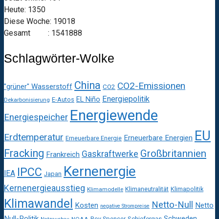
Heute: 1350
Diese Woche: 19018
Gesamt : 1541888
Schlagwörter-Wolke
China
CO2-Emissionen
"grüner" Wasserstoff
CO2
Energiepolitik
EL Niño
E-Autos
Dekarbonisierung
Energiewende
Energiespeicher
EU
Erdtemperatur
Erneuerbare Energien
Erneuerbare Energie
Fracking
Großbritannien
Gaskraftwerke
Frankreich
Kernenergie
IPCC
IEA
Japan
Kernenergieausstieg
Klimaneutralität
Klimapolitik
Klimamodelle
Klimawandel
Netto-Null
Kosten
Netto
negative Strompreise
Null-Politik
Schweden
Roy Spencer
Schiefergas
NOAA