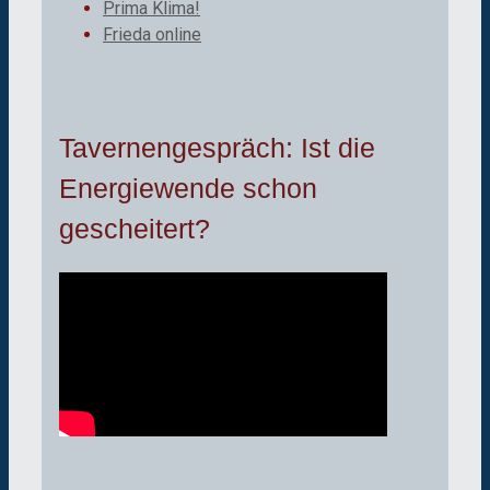
Prima Klima!
Frieda online
Tavernengespräch: Ist die
Energiewende schon
gescheitert?