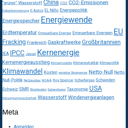
China
CO2-Emissionen
"grüner" Wasserstoff
CO2
Energiepolitik
EL Niño
E-Autos
Dekarbonisierung
Energiewende
Energiespeicher
EU
Erdtemperatur
Erneuerbare Energien
Erneuerbare Energie
Fracking
Großbritannien
Gaskraftwerke
Frankreich
Kernenergie
IPCC
IEA
Japan
Kernenergieausstieg
Klimaneutralität
Klimapolitik
Klimamodelle
Klimawandel
Netto-Null
Kosten
Netto
negative Strompreise
Null-Politik
Schweden
Roy Spencer
Schiefergas
NOAA
Netzausbau
USA
SMR
Taxonomie
Schweiz
Stromkosten
Subventionen
Wasserstoff
Windenergieanlagen
Versorgungssicherheit
Meta
Anmelden