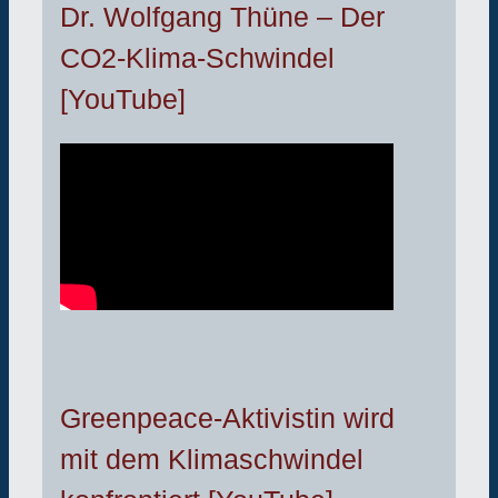
Dr. Wolfgang Thüne – Der
CO2-Klima-Schwindel
[YouTube]
Greenpeace-Aktivistin wird
mit dem Klimaschwindel