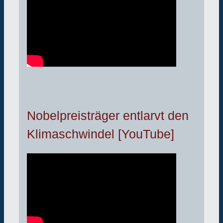
Nobelpreisträger entlarvt den
Klimaschwindel [YouTube]