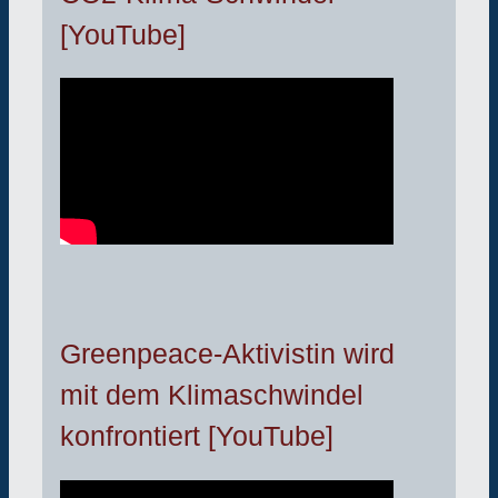
[YouTube]
Greenpeace-Aktivistin wird
mit dem Klimaschwindel
konfrontiert [YouTube]