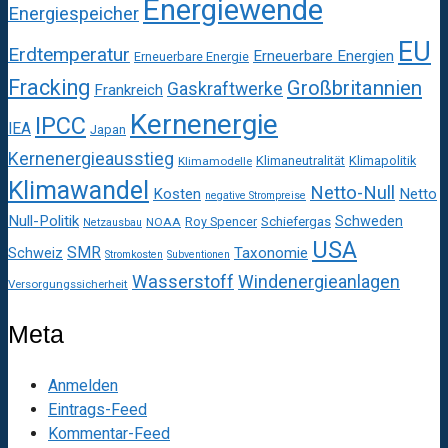
Energiewende
Energiespeicher
EU
Erdtemperatur
Erneuerbare Energien
Erneuerbare Energie
Fracking
Großbritannien
Gaskraftwerke
Frankreich
Kernenergie
IPCC
IEA
Japan
Kernenergieausstieg
Klimaneutralität
Klimapolitik
Klimamodelle
Klimawandel
Netto-Null
Kosten
Netto
negative Strompreise
Null-Politik
Schweden
Roy Spencer
Schiefergas
NOAA
Netzausbau
USA
SMR
Taxonomie
Schweiz
Stromkosten
Subventionen
Wasserstoff
Windenergieanlagen
Versorgungssicherheit
Meta
Anmelden
Eintrags-Feed
Kommentar-Feed