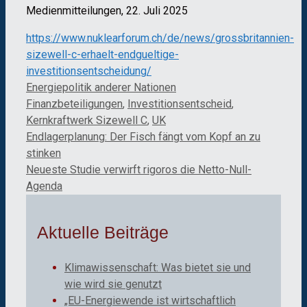
Medienmitteilungen, 22. Juli 2025
https://www.nuklearforum.ch/de/news/grossbritannien-
sizewell-c-erhaelt-endgueltige-
investitionsentscheidung/
Kategorien
Schlagwörter
Energiepolitik anderer Nationen
Finanzbeteiligungen
,
Investitionsentscheid
,
Kernkraftwerk Sizewell C
,
UK
Endlagerplanung: Der Fisch fängt vom Kopf an zu
stinken
Neueste Studie verwirft rigoros die Netto-Null-
Agenda
Aktuelle Beiträge
Klimawissenschaft: Was bietet sie und
wie wird sie genutzt
„EU-Energiewende ist wirtschaftlich