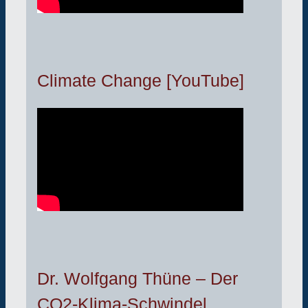
Climate Change [YouTube]
Dr. Wolfgang Thüne – Der
CO2-Klima-Schwindel