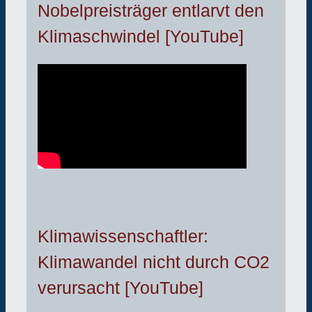
Nobelpreisträger entlarvt den
Klimaschwindel [YouTube]
Klimawissenschaftler:
Klimawandel nicht durch CO2
verursacht [YouTube]