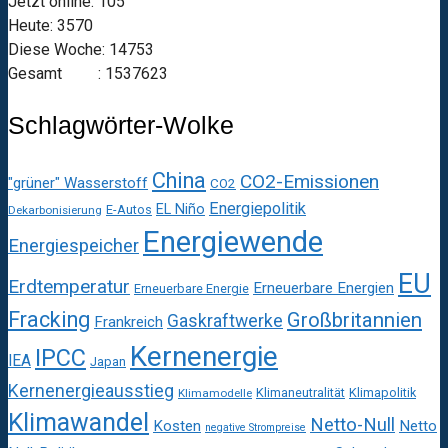
Jetzt online: 105
Heute: 3570
Diese Woche: 14753
Gesamt : 1537623
Schlagwörter-Wolke
China
CO2-Emissionen
"grüner" Wasserstoff
CO2
Energiepolitik
EL Niño
E-Autos
Dekarbonisierung
Energiewende
Energiespeicher
EU
Erdtemperatur
Erneuerbare Energien
Erneuerbare Energie
Fracking
Großbritannien
Gaskraftwerke
Frankreich
Kernenergie
IPCC
IEA
Japan
Kernenergieausstieg
Klimaneutralität
Klimapolitik
Klimamodelle
Klimawandel
Netto-Null
Kosten
Netto
negative Strompreise