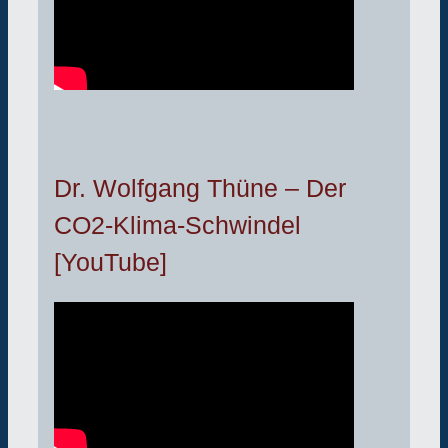
Dr. Wolfgang Thüne – Der
CO2-Klima-Schwindel
[YouTube]