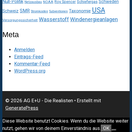
Null-Politik
Schweden
Roy Spencer
Schiefergas
NOAA
Netzausbau
USA
SMR
Taxonomie
Schweiz
Stromkosten
Subventionen
Wasserstoff
Windenergieanlagen
Versorgungssicherheit
Meta
Anmelden
Eintrags-Feed
Kommentar-Feed
WordPress.org
© 2026 AG E+U - Die Realisten
• Erstellt mit
GeneratePress
Diese Website benutzt Cookies. Wenn du die Website weiter
nutzt, gehen wir von deinem Einverständnis aus.
OK