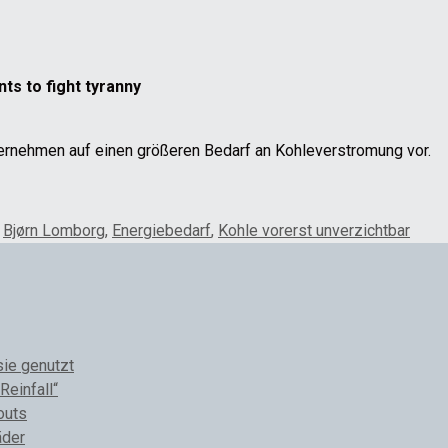
ts to fight tyranny
ternehmen auf einen größeren Bedarf an Kohleverstromung vor.
,
Bjørn Lomborg
,
Energiebedarf
,
Kohle vorerst unverzichtbar
sie genutzt
Reinfall“
outs
äder