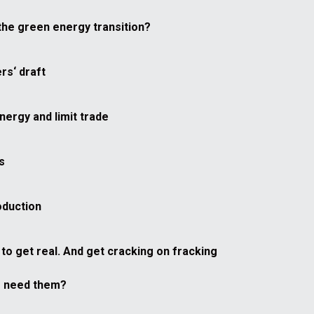
the green energy transition?
rs‘ draft
nergy and limit trade
s
oduction
to get real. And get cracking on fracking
e need them?