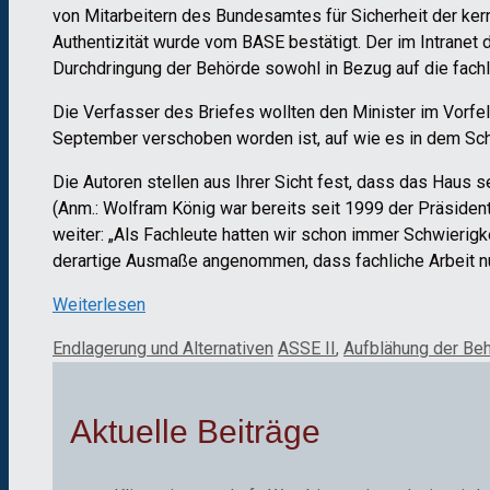
von Mitarbeitern des Bundesamtes für Sicherheit der ker
Authentizität wurde vom BASE bestätigt. Der im Intranet 
Durchdringung der Behörde sowohl in Bezug auf die fachlic
Die Verfasser des Briefes wollten den Minister im Vorfe
September verschoben worden ist, auf wie es in dem Sch
Die Autoren stellen aus Ihrer Sicht fest, dass das Haus
(Anm.: Wolfram König war bereits seit 1999 der Präsiden
weiter: „Als Fachleute hatten wir schon immer Schwierigk
derartige Ausmaße angenommen, dass fachliche Arbeit nur 
Weiterlesen
Kategorien
Schlagwörter
Endlagerung und Alternativen
ASSE II
,
Aufblähung der Be
Aktuelle Beiträge