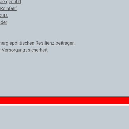
sie genutzt
Reinfall“
outs
äder
rgiepolitischen Resilienz beitragen
r Versorgungssicherheit