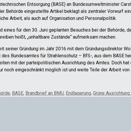
ntechnischen Entsorgung (BASE) an Bundesumweltminister Carsten
der Behörde eingestellte Artikel beklagt als zentraler Vorwurf e
he Arbeit, als auch auf Organisation und Personalpolitik.
ld eines für den 30. Juni geplanten Besuches bei der Behörde, d
reiben heißt, „unhaltbare Zustände“ aufmerksam machen.
 seit seiner Gründung im Jahr 2016 mit dem Gründungsdirektor Wo
t des Bundesamtes für Strahlenschutz – BfS-, aus dem BASE her
eiten mit der parteipolitischen Ausrichtung des Amtes. Doch hat 
noch eingeschränkt möglich ist und weite Teile der Arbeit von 
hörde
,
BASE
,
Brandbrief an BMU
,
Endlagerung
,
Grüne Ausrichtung