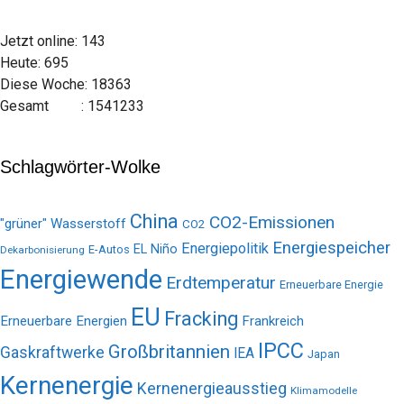
Jetzt online: 143
Heute: 695
Diese Woche: 18363
Gesamt : 1541233
Schlagwörter-Wolke
China
CO2-Emissionen
"grüner" Wasserstoff
CO2
Energiespeicher
Energiepolitik
EL Niño
E-Autos
Dekarbonisierung
Energiewende
Erdtemperatur
Erneuerbare Energie
EU
Fracking
Erneuerbare Energien
Frankreich
IPCC
Großbritannien
Gaskraftwerke
IEA
Japan
Kernenergie
Kernenergieausstieg
Klimamodelle