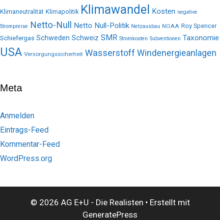
Klimawandel
Kosten
Klimaneutralität
Klimapolitik
negative
Netto-Null
Netto Null-Politik
Roy Spencer
NOAA
Strompreise
Netzausbau
SMR
Taxonomie
Schweden
Schweiz
Schiefergas
Stromkosten
Subventionen
USA
Wasserstoff
Windenergieanlagen
Versorgungssicherheit
Meta
Anmelden
Eintrags-Feed
Kommentar-Feed
WordPress.org
© 2026 AG E+U - Die Realisten
• Erstellt mit
GeneratePress