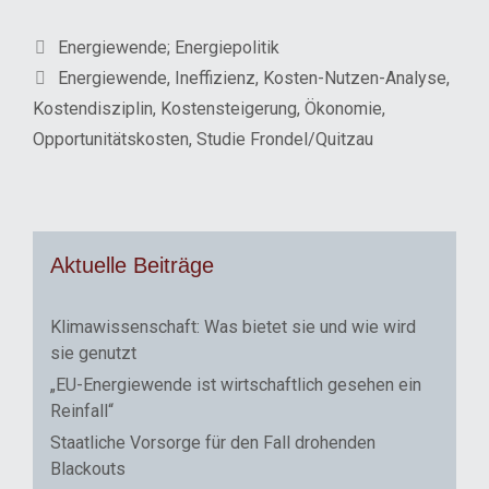
Kategorien
Energiewende; Energiepolitik
Schlagwörter
Energiewende
,
Ineffizienz
,
Kosten-Nutzen-Analyse
,
Kostendisziplin
,
Kostensteigerung
,
Ökonomie
,
Opportunitätskosten
,
Studie Frondel/Quitzau
Aktuelle Beiträge
Klimawissenschaft: Was bietet sie und wie wird
sie genutzt
„EU-Energiewende ist wirtschaftlich gesehen ein
Reinfall“
Staatliche Vorsorge für den Fall drohenden
Blackouts