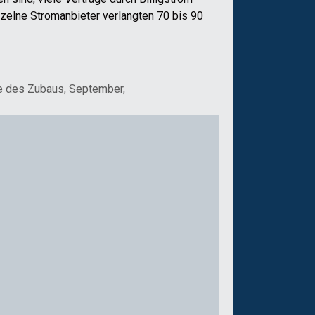
nzelne Stromanbieter verlangten 70 bis 90
e des Zubaus
,
September
,