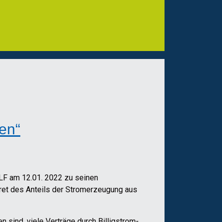
en“
LF am 12.01. 2022 zu seinen
ret des Anteils der Stromerzeugung aus
n sind, viele Verträge durch Billigstrom-