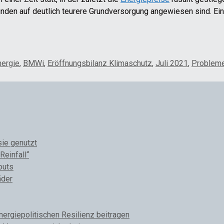
unden auf deutlich teurere Grundversorgung angewiesen sind. Ei
nergie
,
BMWi
,
Eröffnungsbilanz Klimaschutz
,
Juli 2021
,
Problem
sie genutzt
Reinfall“
outs
äder
rgiepolitischen Resilienz beitragen