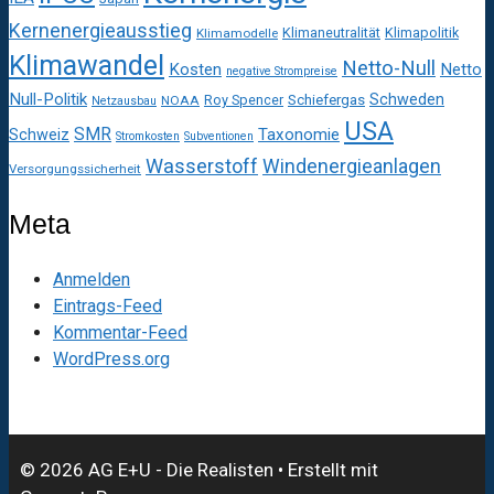
Kernenergieausstieg
Klimaneutralität
Klimapolitik
Klimamodelle
Klimawandel
Netto-Null
Kosten
Netto
negative Strompreise
Null-Politik
Schweden
Roy Spencer
Schiefergas
NOAA
Netzausbau
USA
SMR
Taxonomie
Schweiz
Stromkosten
Subventionen
Wasserstoff
Windenergieanlagen
Versorgungssicherheit
Meta
Anmelden
Eintrags-Feed
Kommentar-Feed
WordPress.org
© 2026 AG E+U - Die Realisten
• Erstellt mit