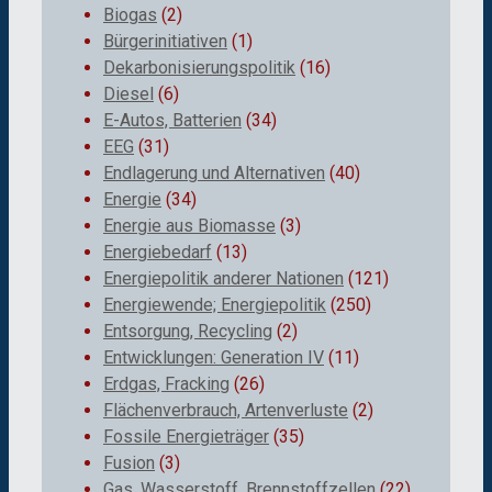
Biogas
(2)
Bürgerinitiativen
(1)
Dekarbonisierungspolitik
(16)
Diesel
(6)
E-Autos, Batterien
(34)
EEG
(31)
Endlagerung und Alternativen
(40)
Energie
(34)
Energie aus Biomasse
(3)
Energiebedarf
(13)
Energiepolitik anderer Nationen
(121)
Energiewende; Energiepolitik
(250)
Entsorgung, Recycling
(2)
Entwicklungen: Generation IV
(11)
Erdgas, Fracking
(26)
Flächenverbrauch, Artenverluste
(2)
Fossile Energieträger
(35)
Fusion
(3)
Gas, Wasserstoff, Brennstoffzellen
(22)