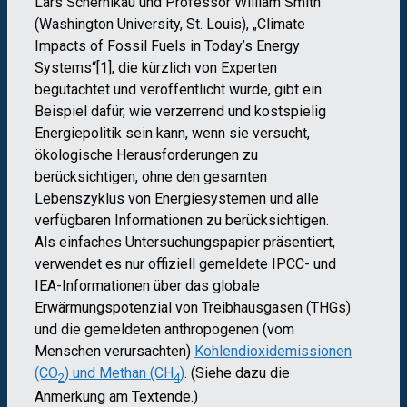
Lars Schernikau und Professor William Smith
(Washington University, St. Louis), „Climate
Impacts of Fossil Fuels in Today’s Energy
Systems“[1], die kürzlich von Experten
begutachtet und veröffentlicht wurde, gibt ein
Beispiel dafür, wie verzerrend und kostspielig
Energiepolitik sein kann, wenn sie versucht,
ökologische Herausforderungen zu
berücksichtigen, ohne den gesamten
Lebenszyklus von Energiesystemen und alle
verfügbaren Informationen zu berücksichtigen.
Als einfaches Untersuchungspapier präsentiert,
verwendet es nur offiziell gemeldete IPCC- und
IEA-Informationen über das globale
Erwärmungspotenzial von Treibhausgasen (THGs)
und die gemeldeten anthropogenen (vom
Menschen verursachten)
Kohlendioxidemissionen
(CO
) und Methan (CH
)
. (Siehe dazu die
2
4
Anmerkung am Textende.)