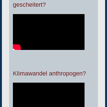
gescheitert?
Klimawandel anthropogen?