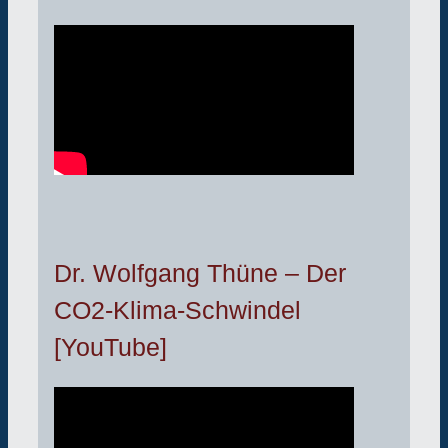
Dr. Wolfgang Thüne – Der
CO2-Klima-Schwindel
[YouTube]