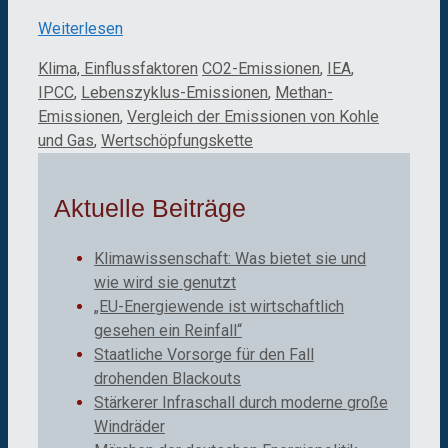
Weiterlesen
Kategorien
Schlagwörter
Klima, Einflussfaktoren
CO2-Emissionen
,
IEA
,
IPCC
,
Lebenszyklus-Emissionen
,
Methan-
Emissionen
,
Vergleich der Emissionen von Kohle
und Gas
,
Wertschöpfungskette
Aktuelle Beiträge
Klimawissenschaft: Was bietet sie und
wie wird sie genutzt
„EU-Energiewende ist wirtschaftlich
gesehen ein Reinfall“
Staatliche Vorsorge für den Fall
drohenden Blackouts
Stärkerer Infraschall durch moderne große
Windräder