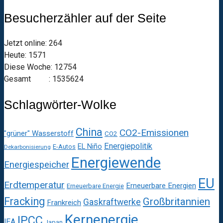
Besucherzähler auf der Seite
Jetzt online: 264
Heute: 1571
Diese Woche: 12754
Gesamt : 1535624
Schlagwörter-Wolke
China
CO2-Emissionen
"grüner" Wasserstoff
CO2
Energiepolitik
EL Niño
E-Autos
Dekarbonisierung
Energiewende
Energiespeicher
EU
Erdtemperatur
Erneuerbare Energien
Erneuerbare Energie
Fracking
Großbritannien
Gaskraftwerke
Frankreich
Kernenergie
IPCC
IEA
Japan