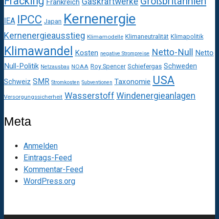
Fracking
Großbritannien
Gaskraftwerke
Frankreich
Kernenergie
IPCC
IEA
Japan
Kernenergieausstieg
Klimaneutralität
Klimapolitik
Klimamodelle
Klimawandel
Netto-Null
Kosten
Netto
negative Strompreise
Null-Politik
Schweden
Roy Spencer
Schiefergas
NOAA
Netzausbau
USA
SMR
Taxonomie
Schweiz
Stromkosten
Subventionen
Wasserstoff
Windenergieanlagen
Versorgungssicherheit
Meta
Anmelden
Eintrags-Feed
Kommentar-Feed
WordPress.org