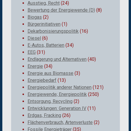
Ausstieg, Recht
(24)
Bewertung der Energiewende (D)
(8)
Biogas
(2)
Bürgerinitiativen
(1)
Dekarbonisierungspolitik
(16)
Diesel
(6)
E-Autos, Batterien
(34)
EEG
(31)
Endlagerung und Alternativen
(40)
Energie
(34)
Energie aus Biomasse
(3)
Energiebedarf
(13)
Energiepolitik anderer Nationen
(121)
Energiewende; Energiepolitik
(250)
Entsorgung, Recycling
(2)
Entwicklungen: Generation IV
(11)
Erdgas, Fracking
(26)
Flächenverbrauch, Artenverluste
(2)
Fossile Energieträger
(35)