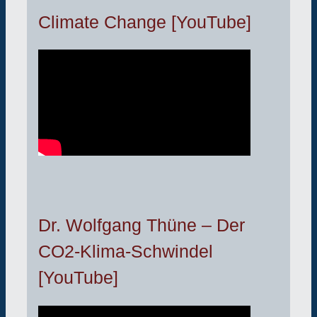
Climate Change [YouTube]
Dr. Wolfgang Thüne – Der
CO2-Klima-Schwindel
[YouTube]