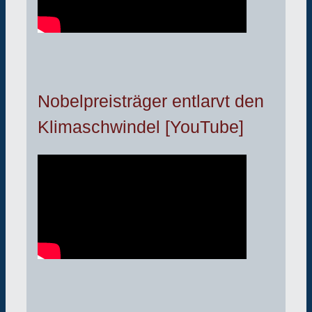
Nobelpreisträger entlarvt den
Klimaschwindel [YouTube]