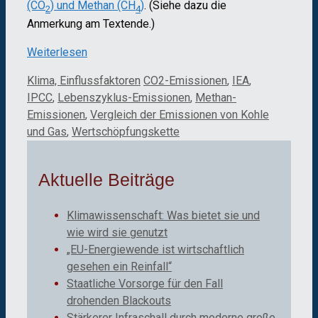
(CO
) und Methan (CH
)
. (Siehe dazu die
2
4
Anmerkung am Textende.)
Weiterlesen
Kategorien
Schlagwörter
Klima, Einflussfaktoren
CO2-Emissionen
,
IEA
,
IPCC
,
Lebenszyklus-Emissionen
,
Methan-
Emissionen
,
Vergleich der Emissionen von Kohle
und Gas
,
Wertschöpfungskette
Aktuelle Beiträge
Klimawissenschaft: Was bietet sie und
wie wird sie genutzt
„EU-Energiewende ist wirtschaftlich
gesehen ein Reinfall“
Staatliche Vorsorge für den Fall
drohenden Blackouts
Stärkerer Infraschall durch moderne große