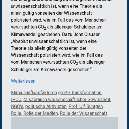
unwissenschaftlich ist, wenn eine Theorie als
allein gültig vonseiten der Wissenschaft
polarisiert wird, wie im Fall des vom Menschen
verursachten CO
als alleiniger Schuldiger am
2
Klimawandel geschehen. Dazu John Clauser:
„Absolut unwissenschaftlich ist, wenn eine
Theorie als allein gültig vonseiten der
Wissenschaft polarisiert wird, wie im Fall des
vom Menschen verursachten CO
als alleiniger
2
Schuldiger am Klimawandel geschehen.“
Weiterlesen
Kategorien
Schlagwörter
Klima, Einflussfaktoren
große Transformation
,
IPCC
,
Missbrauch wissenschaftlicher Gewissheit
,
NGO's
,
politische Aktivisten
,
Prof. Ulf Büntgen
,
Rolle
,
Rolle der Medien
,
Rolle der Wissenschaft