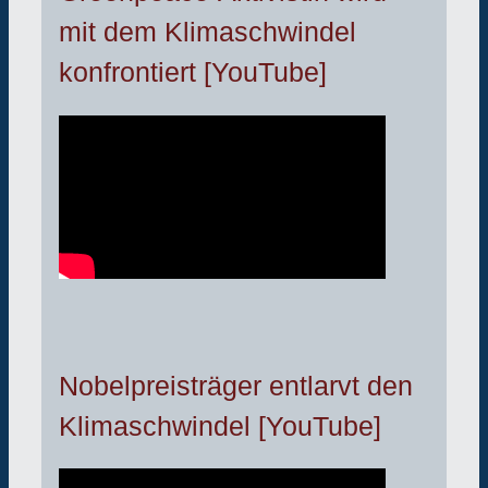
mit dem Klimaschwindel
konfrontiert [YouTube]
Nobelpreisträger entlarvt den
Klimaschwindel [YouTube]