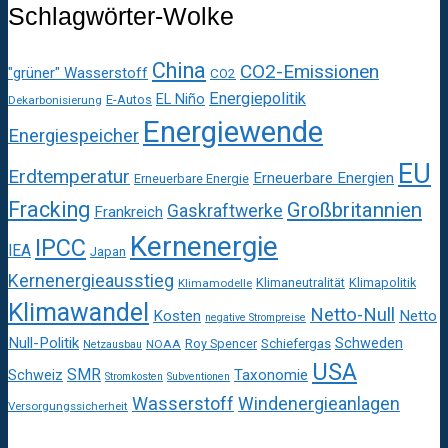
Schlagwörter-Wolke
China
CO2-Emissionen
"grüner" Wasserstoff
CO2
Energiepolitik
EL Niño
E-Autos
Dekarbonisierung
Energiewende
Energiespeicher
EU
Erdtemperatur
Erneuerbare Energien
Erneuerbare Energie
Fracking
Großbritannien
Gaskraftwerke
Frankreich
Kernenergie
IPCC
IEA
Japan
Kernenergieausstieg
Klimaneutralität
Klimapolitik
Klimamodelle
Klimawandel
Netto-Null
Kosten
Netto
negative Strompreise
Null-Politik
Schweden
Roy Spencer
Schiefergas
NOAA
Netzausbau
USA
SMR
Taxonomie
Schweiz
Stromkosten
Subventionen
Wasserstoff
Windenergieanlagen
Versorgungssicherheit