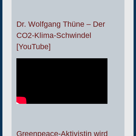
Dr. Wolfgang Thüne – Der
CO2-Klima-Schwindel
[YouTube]
Greenpeace-Aktivistin wird