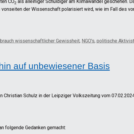
hten CO
als alleiniger Schuldiger am Klimawandel geschehen. Da
2
tig vonseiten der Wissenschaft polarisiert wird, wie im Fall de
brauch wissenschaftlicher Gewissheit
,
NGO's
,
politische Aktivis
rhin auf unbewiesener Basis
ven Christian Schulz in der Leipziger Volkszeitung vom 07.02.2
lan folgende Gedanken gemacht: