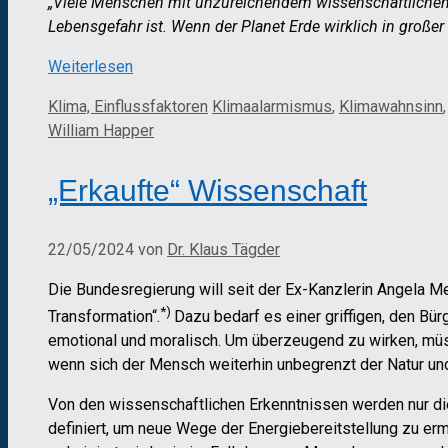
„Viele Menschen mit unzureichendem wissenschaftlichem
Lebensgefahr ist. Wenn der Planet Erde wirklich in großer
Weiterlesen
Kategorien
Schlagwörter
Klima, Einflussfaktoren
Klimaalarmismus
,
Klimawahnsinn
William Happer
„Erkaufte“ Wissenschaft
22/05/2024
von
Dr. Klaus Tägder
Die Bundesregierung will seit der Ex-Kanzlerin Angela M
*)
Transformation“.
Dazu bedarf es einer griffigen, den Bü
emotional und moralisch. Um überzeugend zu wirken, mü
wenn sich der Mensch weiterhin unbegrenzt der Natur un
Von den wissenschaftlichen Erkenntnissen werden nur di
definiert, um neue Wege der Energiebereitstellung zu erm