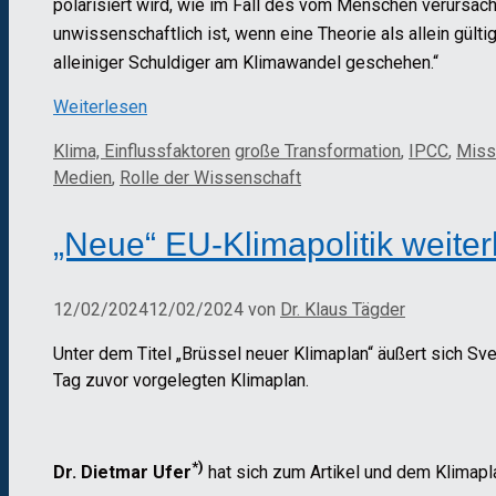
polarisiert wird, wie im Fall des vom Menschen verursac
unwissenschaftlich ist, wenn eine Theorie als allein gül
alleiniger Schuldiger am Klimawandel geschehen.“
Weiterlesen
Kategorien
Schlagwörter
Klima, Einflussfaktoren
große Transformation
,
IPCC
,
Miss
Medien
,
Rolle der Wissenschaft
„Neue“ EU-Klimapolitik weite
12/02/2024
12/02/2024
von
Dr. Klaus Tägder
Unter dem Titel „Brüssel neuer Klimaplan“ äußert sich S
Tag zuvor vorgelegten Klimaplan.
*)
Dr. Dietmar Ufer
hat sich zum Artikel und dem Klimap