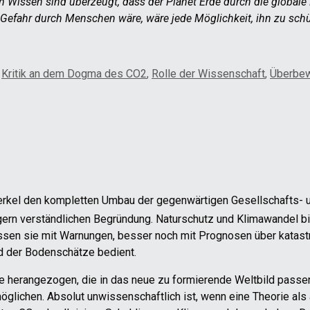
 Wissen sind überzeugt, dass der Planet Erde durch die globa
 Gefahr durch Menschen wäre, wäre jede Möglichkeit, ihn zu schüt
,
Kritik an dem Dogma des CO2
,
Rolle der Wissenschaft
,
Überbew
erkel den kompletten Umbau der gegenwärtigen Gesellschafts- und
rgern verständlichen Begründung. Naturschutz und Klimawandel b
ssen sie mit Warnungen, besser noch mit Prognosen über katast
d der Bodenschätze bedient.
e herangezogen, die in das neue zu formierende Weltbild pass
öglichen. Absolut unwissenschaftlich ist, wenn eine Theorie als 