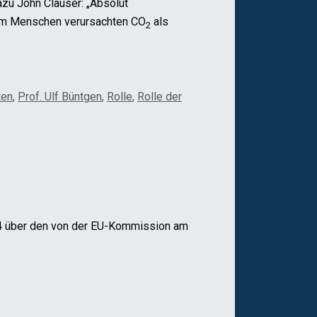
zu John Clauser: „Absolut
s vom Menschen verursachten CO
als
2
ten
,
Prof. Ulf Büntgen
,
Rolle
,
Rolle der
024 über den von der EU-Kommission am