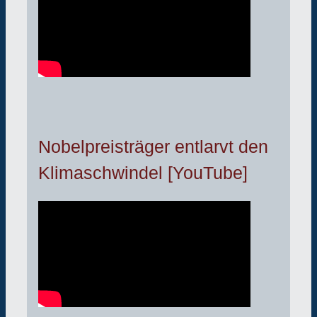
Nobelpreisträger entlarvt den
Klimaschwindel [YouTube]