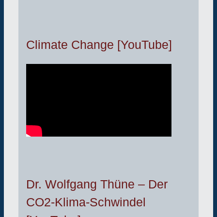
Climate Change [YouTube]
Dr. Wolfgang Thüne – Der
CO2-Klima-Schwindel