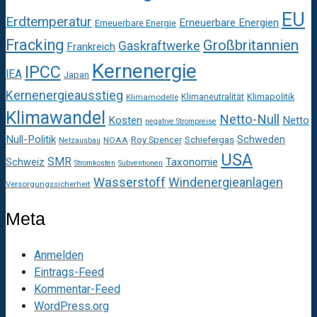
EU
Erdtemperatur
Erneuerbare Energien
Erneuerbare Energie
Fracking
Großbritannien
Gaskraftwerke
Frankreich
Kernenergie
IPCC
IEA
Japan
Kernenergieausstieg
Klimaneutralität
Klimapolitik
Klimamodelle
Klimawandel
Netto-Null
Kosten
Netto
negative Strompreise
Null-Politik
Schweden
Roy Spencer
Schiefergas
NOAA
Netzausbau
USA
SMR
Taxonomie
Schweiz
Stromkosten
Subventionen
Wasserstoff
Windenergieanlagen
Versorgungssicherheit
Meta
Anmelden
Eintrags-Feed
Kommentar-Feed
WordPress.org