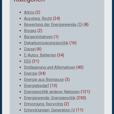
Arktis
(2)
Ausstieg, Recht
(24)
Bewertung der Energiewende (D)
(8)
Biogas
(2)
Bürgerinitiativen
(1)
Dekarbonisierungspolitik
(16)
Diesel
(6)
E-Autos, Batterien
(34)
EEG
(31)
Endlagerung und Alternativen
(40)
Energie
(34)
Energie aus Biomasse
(3)
Energiebedarf
(13)
Energiepolitik anderer Nationen
(121)
Energiewende; Energiepolitik
(250)
Entsorgung, Recycling
(2)
Entwicklungen: Generation IV
(11)