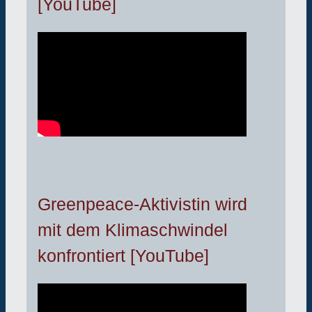
[YouTube]
Greenpeace-Aktivistin wird
mit dem Klimaschwindel
konfrontiert [YouTube]