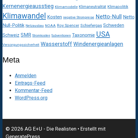
Kernenergieausstieg
Klimaneutralität
Klimapolitik
Klimamodelle
Klimawandel
Netto-Null
Kosten
Netto
negative Strompreise
Null-Politik
Schweden
Roy Spencer
Schiefergas
NOAA
Netzausbau
USA
SMR
Taxonomie
Schweiz
Stromkosten
Subventionen
Wasserstoff
Windenergieanlagen
Versorgungssicherheit
Meta
Anmelden
Eintrags-Feed
Kommentar-Feed
WordPress.org
© 2026 AG E+U - Die Realisten
• Erstellt mit
GeneratePress