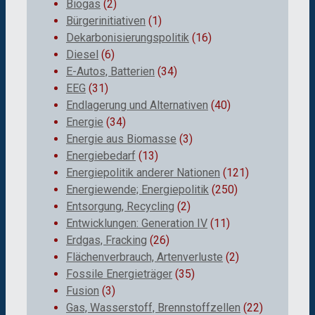
Biogas
(2)
Bürgerinitiativen
(1)
Dekarbonisierungspolitik
(16)
Diesel
(6)
E-Autos, Batterien
(34)
EEG
(31)
Endlagerung und Alternativen
(40)
Energie
(34)
Energie aus Biomasse
(3)
Energiebedarf
(13)
Energiepolitik anderer Nationen
(121)
Energiewende; Energiepolitik
(250)
Entsorgung, Recycling
(2)
Entwicklungen: Generation IV
(11)
Erdgas, Fracking
(26)
Flächenverbrauch, Artenverluste
(2)
Fossile Energieträger
(35)
Fusion
(3)
Gas, Wasserstoff, Brennstoffzellen
(22)