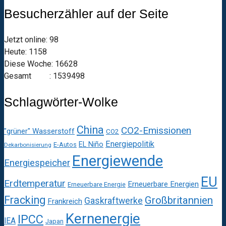
Besucherzähler auf der Seite
Jetzt online: 98
Heute: 1158
Diese Woche: 16628
Gesamt : 1539498
Schlagwörter-Wolke
China
CO2-Emissionen
"grüner" Wasserstoff
CO2
Energiepolitik
EL Niño
E-Autos
Dekarbonisierung
Energiewende
Energiespeicher
EU
Erdtemperatur
Erneuerbare Energien
Erneuerbare Energie
Fracking
Großbritannien
Gaskraftwerke
Frankreich
Kernenergie
IPCC
IEA
Japan