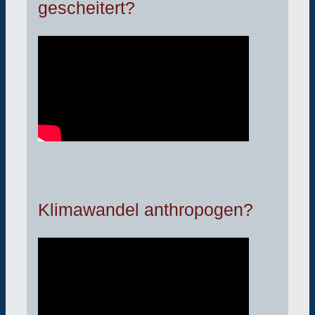
gescheitert?
Klimawandel anthropogen?