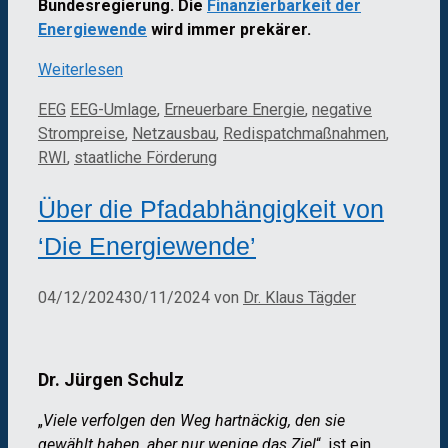
Bundesregierung. Die
Finanzierbarkeit der
Energiewende
wird immer prekärer.
Weiterlesen
Kategorien
Schlagwörter
EEG
EEG-Umlage
,
Erneuerbare Energie
,
negative
Strompreise
,
Netzausbau
,
Redispatchmaßnahmen
,
RWI
,
staatliche Förderung
Über die Pfadabhängigkeit von
‘Die Energiewende’
04/12/2024
30/11/2024
von
Dr. Klaus Tägder
Dr. Jürgen Schulz
„
Viele verfolgen den Weg hartnäckig, den sie
gewählt haben, aber nur wenige das Ziel
“, ist ein