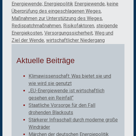
Kategorien
Schlagwörter
Energiewende; Energiepolitik
Energiewende
,
keine
Überprüfung des eingeschlagenen Weges
,
Maßnahmen zur Unterstützung des Weges
,
Redispatchmaßnahmen
,
Risikofaktoren
,
steigende
Energiekosten
,
Versorgungssicherheit
,
Weg und
Ziel der Wende
,
wirtschaftlicher Niedergang
Aktuelle Beiträge
Klimawissenschaft: Was bietet sie und
wie wird sie genutzt
„EU-Energiewende ist wirtschaftlich
gesehen ein Reinfall“
Staatliche Vorsorge für den Fall
drohenden Blackouts
Stärkerer Infraschall durch moderne große
Windräder
Märchen der deutschen Energiepolitik