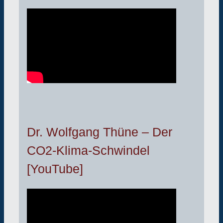
Dr. Wolfgang Thüne – Der
CO2-Klima-Schwindel
[YouTube]