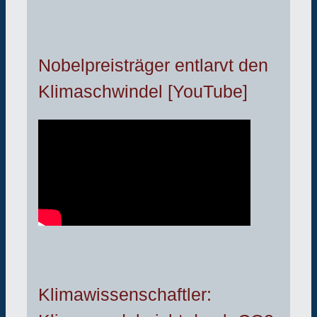
Nobelpreisträger entlarvt den
Klimaschwindel [YouTube]
Klimawissenschaftler: