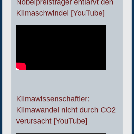
Nobelpreisträger entlarvt den
Klimaschwindel [YouTube]
Klimawissenschaftler:
Klimawandel nicht durch CO2
verursacht [YouTube]