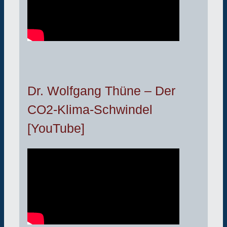
Dr. Wolfgang Thüne – Der
CO2-Klima-Schwindel
[YouTube]