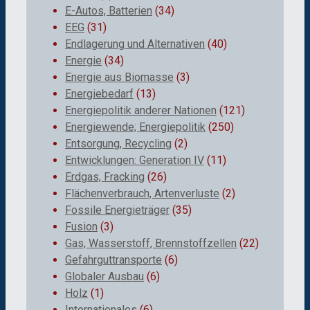
E-Autos, Batterien
(34)
EEG
(31)
Endlagerung und Alternativen
(40)
Energie
(34)
Energie aus Biomasse
(3)
Energiebedarf
(13)
Energiepolitik anderer Nationen
(121)
Energiewende; Energiepolitik
(250)
Entsorgung, Recycling
(2)
Entwicklungen: Generation IV
(11)
Erdgas, Fracking
(26)
Flächenverbrauch, Artenverluste
(2)
Fossile Energieträger
(35)
Fusion
(3)
Gas, Wasserstoff, Brennstoffzellen
(22)
Gefahrguttransporte
(6)
Globaler Ausbau
(6)
Holz
(1)
Internationales
(6)