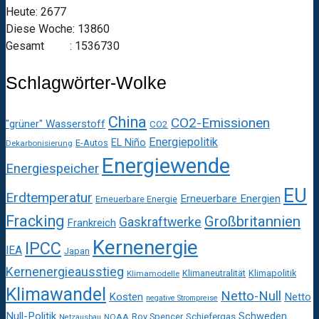
Heute: 2677
Diese Woche: 13860
Gesamt : 1536730
Schlagwörter-Wolke
China
CO2-Emissionen
"grüner" Wasserstoff
CO2
Energiepolitik
EL Niño
E-Autos
Dekarbonisierung
Energiewende
Energiespeicher
EU
Erdtemperatur
Erneuerbare Energien
Erneuerbare Energie
Fracking
Großbritannien
Gaskraftwerke
Frankreich
Kernenergie
IPCC
IEA
Japan
Kernenergieausstieg
Klimaneutralität
Klimapolitik
Klimamodelle
Klimawandel
Netto-Null
Kosten
Netto
negative Strompreise
Null-Politik
Schweden
Roy Spencer
Schiefergas
NOAA
Netzausbau