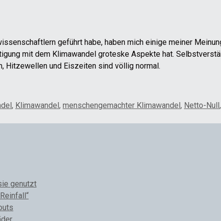
owissenschaftlern geführt habe, haben mich einige meiner Meinun
gung mit dem Klimawandel groteske Aspekte hat. Selbstverständ
n, Hitzewellen und Eiszeiten sind völlig normal.
ndel
,
Klimawandel
,
menschengemachter Klimawandel
,
Netto-Null
sie genutzt
Reinfall“
outs
äder