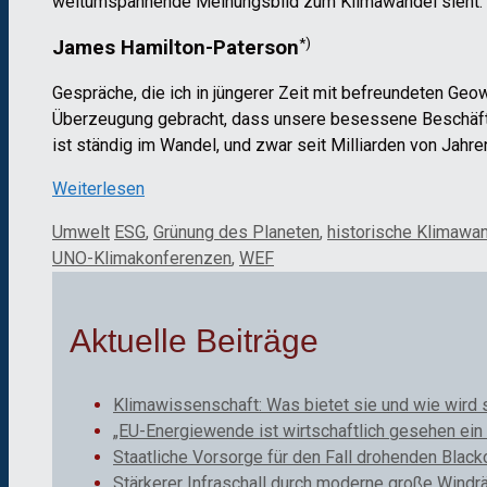
weltumspannende Meinungsbild zum Klimawandel sieht:
*)
James Hamilton-Paterson
Gespräche, die ich in jüngerer Zeit mit befreundeten Ge
Überzeugung gebracht, dass unsere besessene Beschäfti
ist ständig im Wandel, und zwar seit Milliarden von Jahre
Weiterlesen
Kategorien
Schlagwörter
Umwelt
ESG
,
Grünung des Planeten
,
historische Klimawa
UNO-Klimakonferenzen
,
WEF
Aktuelle Beiträge
Klimawissenschaft: Was bietet sie und wie wird 
„EU-Energiewende ist wirtschaftlich gesehen ein 
Staatliche Vorsorge für den Fall drohenden Black
Stärkerer Infraschall durch moderne große Windr