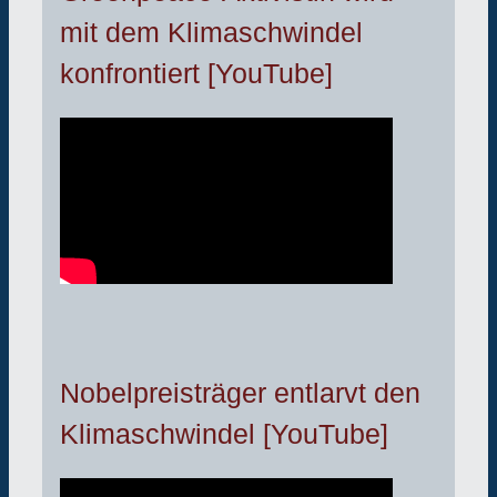
mit dem Klimaschwindel
konfrontiert [YouTube]
Nobelpreisträger entlarvt den
Klimaschwindel [YouTube]