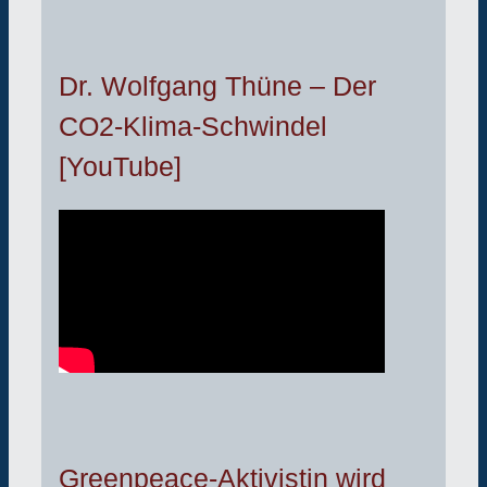
Dr. Wolfgang Thüne – Der
CO2-Klima-Schwindel
[YouTube]
Greenpeace-Aktivistin wird