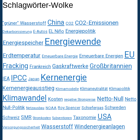
Schlagwörter-Wolke
China
CO2-Emissionen
"grüner" Wasserstoff
CO2
Energiepolitik
EL Niño
E-Autos
Dekarbonisierung
Energiewende
Energiespeicher
EU
Erdtemperatur
Erneuerbare Energien
Erneuerbare Energie
Fracking
Großbritannien
Gaskraftwerke
Frankreich
Kernenergie
IPCC
IEA
Japan
Kernenergieausstieg
Klimaneutralität
Klimapolitik
Klimamodelle
Klimawandel
Netto-Null
Kosten
Netto
negative Strompreise
Null-Politik
Schweden
Roy Spencer
Schiefergas
NOAA
Netzausbau
USA
SMR
Taxonomie
Schweiz
Stromkosten
Subventionen
Wasserstoff
Windenergieanlagen
Versorgungssicherheit