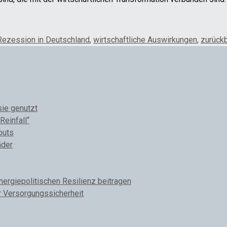
Rezession in Deutschland
,
wirtschaftliche Auswirkungen
,
zurück
sie genutzt
Reinfall“
outs
äder
rgiepolitischen Resilienz beitragen
r Versorgungssicherheit