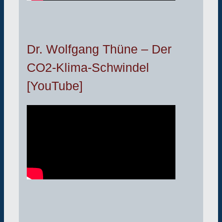
Dr. Wolfgang Thüne – Der
CO2-Klima-Schwindel
[YouTube]