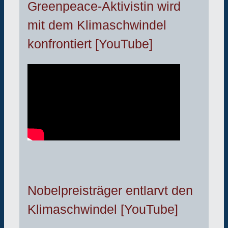
Greenpeace-Aktivistin wird
mit dem Klimaschwindel
konfrontiert [YouTube]
Nobelpreisträger entlarvt den
Klimaschwindel [YouTube]