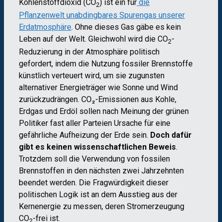
Kohlenstoffdioxid (CO
) ist ein für
die
2
Pflanzenwelt unabdingbares Spurengas unserer
Erdatmosphäre
. Ohne dieses Gas gäbe es kein
Leben auf der Welt. Gleichwohl wird die CO
-
2
Reduzierung in der Atmosphäre politisch
gefordert, indem die Nutzung fossiler Brennstoffe
künstlich verteuert wird, um sie zugunsten
alternativer Energieträger wie Sonne und Wind
zurückzudrängen. CO₂-Emissionen aus Kohle,
Erdgas und Erdöl sollen nach Meinung der grünen
Politiker fast aller Parteien Ursache für eine
gefährliche Aufheizung der Erde sein.
Doch dafür
gibt es keinen wissenschaftlichen Beweis
.
Trotzdem soll die Verwendung von fossilen
Brennstoffen in den nächsten zwei Jahrzehnten
beendet werden. Die Fragwürdigkeit dieser
politischen Logik ist an dem Ausstieg aus der
Kernenergie zu messen, deren Stromerzeugung
CO
-frei ist.
2