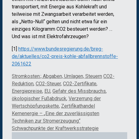
transportiert, mit Energie aus Kohlekraft und
teilweise mit Zwangsarbeit verarbeitet werden,
als „Netto-Null“ gelten und nicht etwa für ein
einziges Kilogramm CO2 besteuert werden? …
Und was ist mit Elektrofahrzeugen?
[1]
https://www.bundesregierung.de/breg-
de/aktuelles/co2-preis-kohle-abfallbrennstoffe-
2061622
Kategorien
Schlagwörter
Stromkosten:; Abgaben, Umlagen, Steuern
CO2-
Reduktion
,
CO2-Steuer
,
CO2-Zertifikate
,
Energiepreise
,
EU
,
Gefahr des Missbrauchs
,
ökologischer Fußabdruck
,
Verzerrung der
Wertschöpfungskette
,
Zertifikathandel
Kernenergie – „Eine der zuverlässigsten
Techniken zur Stromerzeugung“
Schwachpunkte der Kraftwerksstrategie