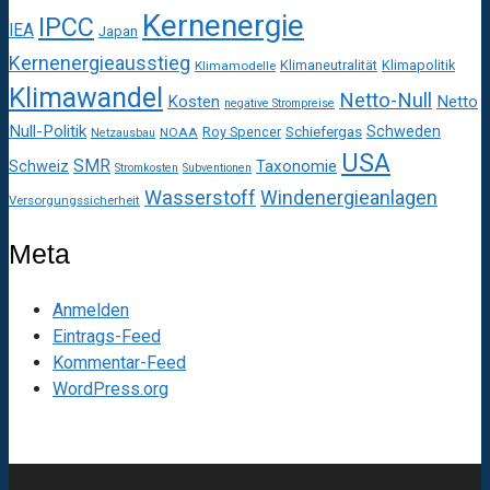
Kernenergie
IPCC
IEA
Japan
Kernenergieausstieg
Klimaneutralität
Klimapolitik
Klimamodelle
Klimawandel
Netto-Null
Kosten
Netto
negative Strompreise
Null-Politik
Schweden
Roy Spencer
Schiefergas
NOAA
Netzausbau
USA
SMR
Taxonomie
Schweiz
Stromkosten
Subventionen
Wasserstoff
Windenergieanlagen
Versorgungssicherheit
Meta
Anmelden
Eintrags-Feed
Kommentar-Feed
WordPress.org