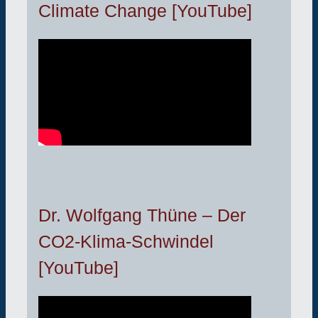
Climate Change [YouTube]
Dr. Wolfgang Thüne – Der
CO2-Klima-Schwindel
[YouTube]