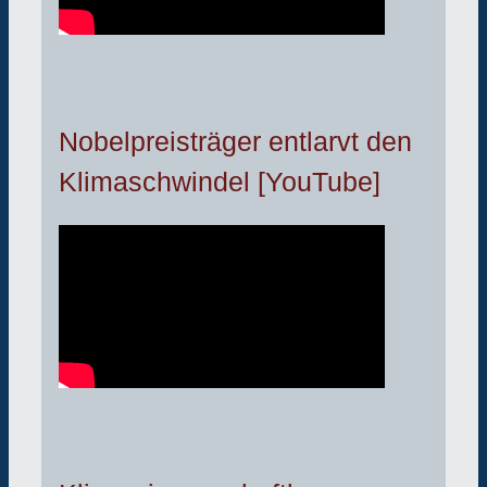
Nobelpreisträger entlarvt den
Klimaschwindel [YouTube]