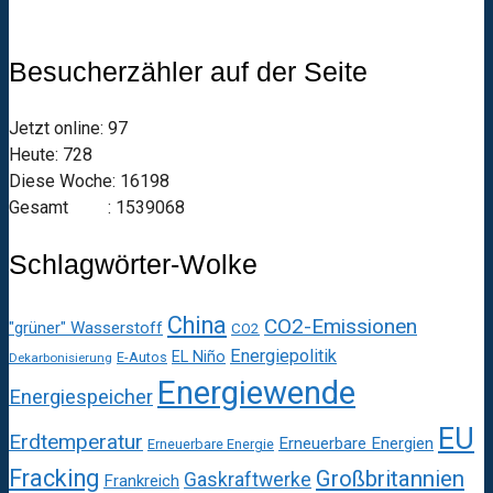
Besucherzähler auf der Seite
Jetzt online: 97
Heute: 728
Diese Woche: 16198
Gesamt : 1539068
Schlagwörter-Wolke
China
CO2-Emissionen
"grüner" Wasserstoff
CO2
Energiepolitik
EL Niño
E-Autos
Dekarbonisierung
Energiewende
Energiespeicher
EU
Erdtemperatur
Erneuerbare Energien
Erneuerbare Energie
Fracking
Großbritannien
Gaskraftwerke
Frankreich