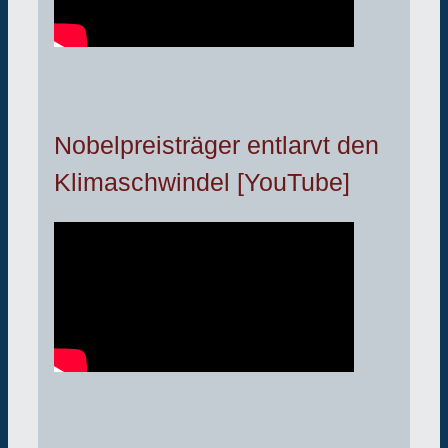
Nobelpreisträger entlarvt den
Klimaschwindel [YouTube]