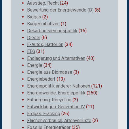
Ausstieg, Recht
(24)
Bewertung der Energiewende (D)
(8)
Biogas
(2)
Bürgerinitiativen
(1)
Dekarbonisierungspolitik
(16)
Diesel
(6)
E-Autos, Batterien
(34)
EEG
(31)
Endlagerung und Alternativen
(40)
Energie
(34)
Energie aus Biomasse
(3)
Energiebedarf
(13)
Energiepolitik anderer Nationen
(121)
Energiewende; Energiepolitik
(250)
Entsorgung, Recycling
(2)
Entwicklungen: Generation IV
(11)
Erdgas, Fracking
(26)
Flächenverbrauch, Artenverluste
(2)
Fossile Energieträger
(35)