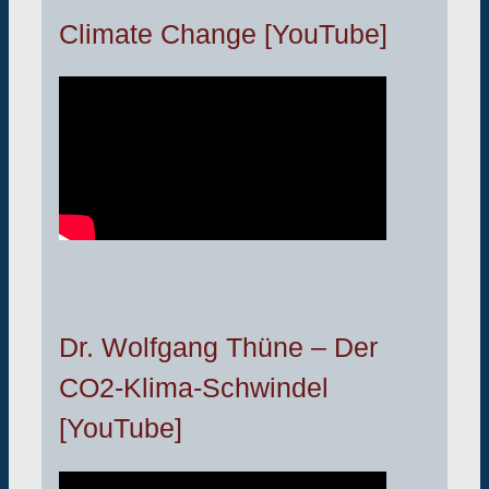
Climate Change [YouTube]
Dr. Wolfgang Thüne – Der
CO2-Klima-Schwindel
[YouTube]