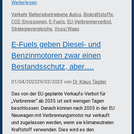
Weiterlesen
Kategorien
Schlagwörter
Verkehr
Batteriebetriebene Autos
,
Biokraftstoffe
,
CO2-Emissionen
,
E-Fuels
,
EU-Verbrennerverbot
,
Strategievergleiche
,
Voss/Waas
E-Fuels geben Diesel- und
Benzinmotoren zwar einen
Bestandsschutz, aber….
01/04/2023
29/03/2023
von
Dr. Klaus Tägder
Das von der EU geplante Verkaufs-Verbot für
„Verbrenner“ ab 2035 ist seit wenigen Tagen
beschlossen. Danach können nach 2035 in der EU
Neuwagen mit Verbrennungsmotor nur verkauft
und zugelassen werden, wenn sie klimaneutralen
Kraftstoff verwenden. Dies wird es den