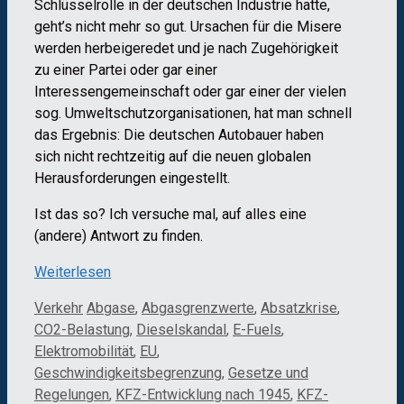
Schlüsselrolle in der deutschen Industrie hatte,
geht’s nicht mehr so gut. Ursachen für die Misere
werden herbeigeredet und je nach Zugehörigkeit
zu einer Partei oder gar einer
Interessengemeinschaft oder gar einer der vielen
sog. Umweltschutzorganisationen, hat man schnell
das Ergebnis: Die deutschen Autobauer haben
sich nicht rechtzeitig auf die neuen globalen
Herausforderungen eingestellt.
Ist das so? Ich versuche mal, auf alles eine
(andere) Antwort zu finden.
Weiterlesen
Kategorien
Schlagwörter
Verkehr
Abgase
,
Abgasgrenzwerte
,
Absatzkrise
,
CO2-Belastung
,
Dieselskandal
,
E-Fuels
,
Elektromobilität
,
EU
,
Geschwindigkeitsbegrenzung
,
Gesetze und
Regelungen
,
KFZ-Entwicklung nach 1945
,
KFZ-