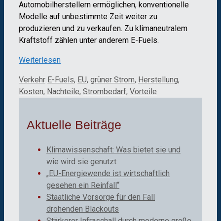
Automobilherstellern ermöglichen, konventionelle
Modelle auf unbestimmte Zeit weiter zu
produzieren und zu verkaufen. Zu klimaneutralem
Kraftstoff zählen unter anderem E-Fuels.
Weiterlesen
Kategorien
Schlagwörter
Verkehr
E-Fuels
,
EU
,
grüner Strom
,
Herstellung
,
Kosten
,
Nachteile
,
Strombedarf
,
Vorteile
Aktuelle Beiträge
Klimawissenschaft: Was bietet sie und
wie wird sie genutzt
„EU-Energiewende ist wirtschaftlich
gesehen ein Reinfall“
Staatliche Vorsorge für den Fall
drohenden Blackouts
Stärkerer Infraschall durch moderne große