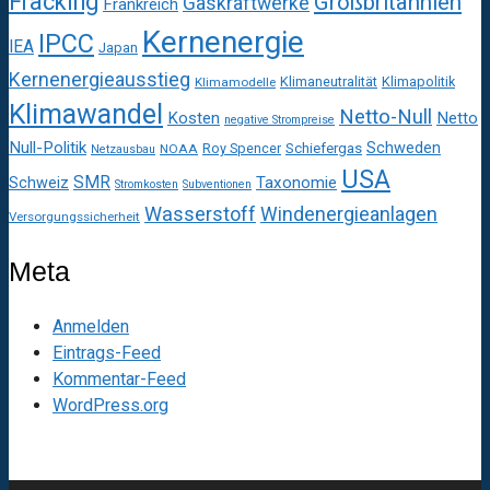
Fracking
Großbritannien
Gaskraftwerke
Frankreich
Kernenergie
IPCC
IEA
Japan
Kernenergieausstieg
Klimaneutralität
Klimapolitik
Klimamodelle
Klimawandel
Netto-Null
Kosten
Netto
negative Strompreise
Null-Politik
Schweden
Roy Spencer
Schiefergas
NOAA
Netzausbau
USA
SMR
Taxonomie
Schweiz
Stromkosten
Subventionen
Wasserstoff
Windenergieanlagen
Versorgungssicherheit
Meta
Anmelden
Eintrags-Feed
Kommentar-Feed
WordPress.org