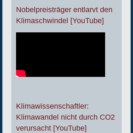
Nobelpreisträger entlarvt den
Klimaschwindel [YouTube]
Klimawissenschaftler:
Klimawandel nicht durch CO2
verursacht [YouTube]