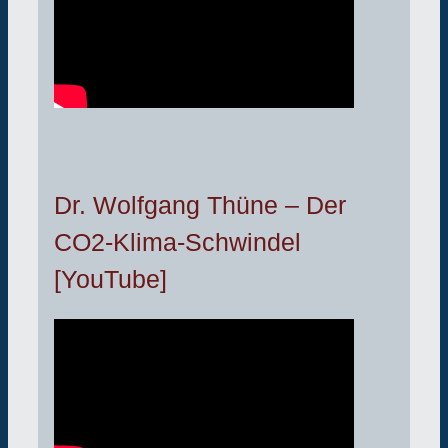
Dr. Wolfgang Thüne – Der
CO2-Klima-Schwindel
[YouTube]