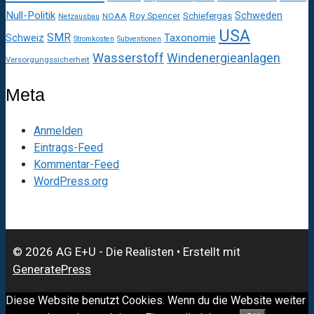
Null-Politik
Schweden
Roy Spencer
Schiefergas
NOAA
Netzausbau
USA
SMR
Taxonomie
Schweiz
Stromkosten
Subventionen
Wasserstoff
Windenergieanlagen
Versorgungssicherheit
Meta
Anmelden
Eintrags-Feed
Kommentar-Feed
WordPress.org
© 2026 AG E+U - Die Realisten
• Erstellt mit
GeneratePress
Diese Website benutzt Cookies. Wenn du die Website weiter