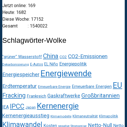
Jetzt online: 169
Heute: 1682
Diese Woche: 17152
Gesamt : 1540022
Schlagwörter-Wolke
China
CO2-Emissionen
"grüner" Wasserstoff
CO2
Energiepolitik
EL Niño
E-Autos
Dekarbonisierung
Energiewende
Energiespeicher
EU
Erdtemperatur
Erneuerbare Energien
Erneuerbare Energie
Fracking
Großbritannien
Gaskraftwerke
Frankreich
Kernenergie
IPCC
IEA
Japan
Kernenergieausstieg
Klimaneutralität
Klimapolitik
Klimamodelle
Klimawandel
Netto-Null
Kosten
Netto
negative Strompreise