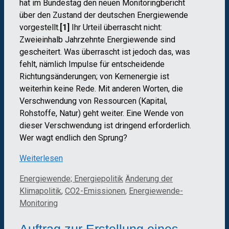
hat im Bundestag den neuen Monitoringbericht
über den Zustand der deutschen Energiewende
vorgestellt.
[1]
Ihr Urteil überrascht nicht:
Zweieinhalb Jahrzehnte Energiewende sind
gescheitert. Was überrascht ist jedoch das, was
fehlt, nämlich Impulse für entscheidende
Richtungsänderungen; von Kernenergie ist
weiterhin keine Rede. Mit anderen Worten, die
Verschwendung von Ressourcen (Kapital,
Rohstoffe, Natur) geht weiter. Eine Wende von
dieser Verschwendung ist dringend erforderlich.
Wer wagt endlich den Sprung?
Weiterlesen
Kategorien
Schlagwörter
Energiewende; Energiepolitik
Änderung der
Klimapolitik
,
CO2-Emissionen
,
Energiewende-
Monitoring