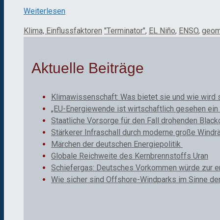
Weiterlesen
Kategorien
Schlagwörter
Klima, Einflussfaktoren
"Terminator"
,
EL Niño
,
ENSO
,
geom
Aktuelle Beiträge
Klimawissenschaft: Was bietet sie und wie wird 
„EU-Energiewende ist wirtschaftlich gesehen ein 
Staatliche Vorsorge für den Fall drohenden Black
Stärkerer Infraschall durch moderne große Windr
Märchen der deutschen Energiepolitik
Globale Reichweite des Kernbrennstoffs Uran
Schiefergas: Deutsches Vorkommen würde zur ene
Wie sicher sind Offshore-Windparks im Sinne de