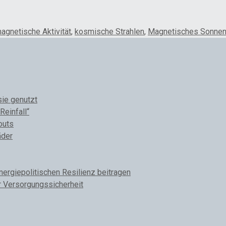
agnetische Aktivität
,
kosmische Strahlen
,
Magnetisches Sonne
sie genutzt
Reinfall“
outs
äder
rgiepolitischen Resilienz beitragen
r Versorgungssicherheit