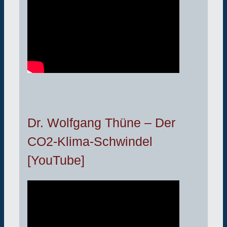
Dr. Wolfgang Thüne – Der
CO2-Klima-Schwindel
[YouTube]