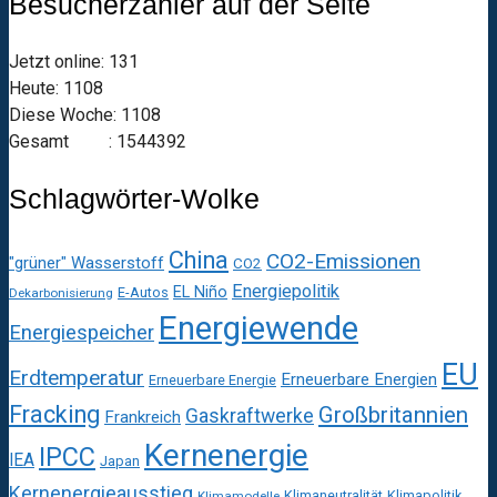
Besucherzähler auf der Seite
Jetzt online: 131
Heute: 1108
Diese Woche: 1108
Gesamt : 1544392
Schlagwörter-Wolke
China
CO2-Emissionen
"grüner" Wasserstoff
CO2
Energiepolitik
EL Niño
E-Autos
Dekarbonisierung
Energiewende
Energiespeicher
EU
Erdtemperatur
Erneuerbare Energien
Erneuerbare Energie
Fracking
Großbritannien
Gaskraftwerke
Frankreich
Kernenergie
IPCC
IEA
Japan
Kernenergieausstieg
Klimaneutralität
Klimapolitik
Klimamodelle