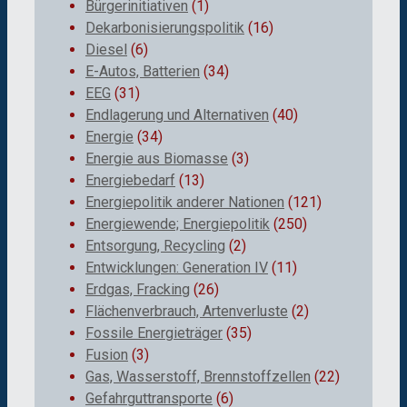
Bürgerinitiativen
(1)
Dekarbonisierungspolitik
(16)
Diesel
(6)
E-Autos, Batterien
(34)
EEG
(31)
Endlagerung und Alternativen
(40)
Energie
(34)
Energie aus Biomasse
(3)
Energiebedarf
(13)
Energiepolitik anderer Nationen
(121)
Energiewende; Energiepolitik
(250)
Entsorgung, Recycling
(2)
Entwicklungen: Generation IV
(11)
Erdgas, Fracking
(26)
Flächenverbrauch, Artenverluste
(2)
Fossile Energieträger
(35)
Fusion
(3)
Gas, Wasserstoff, Brennstoffzellen
(22)
Gefahrguttransporte
(6)