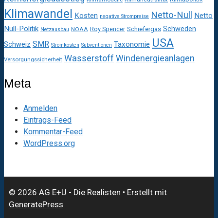
Klimawandel
Netto-Null
Kosten
Netto
negative Strompreise
Null-Politik
Schweden
Roy Spencer
Schiefergas
NOAA
Netzausbau
USA
SMR
Taxonomie
Schweiz
Stromkosten
Subventionen
Wasserstoff
Windenergieanlagen
Versorgungssicherheit
Meta
Anmelden
Eintrags-Feed
Kommentar-Feed
WordPress.org
© 2026 AG E+U - Die Realisten
• Erstellt mit
GeneratePress