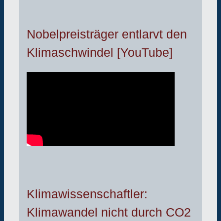
Nobelpreisträger entlarvt den
Klimaschwindel [YouTube]
Klimawissenschaftler:
Klimawandel nicht durch CO2