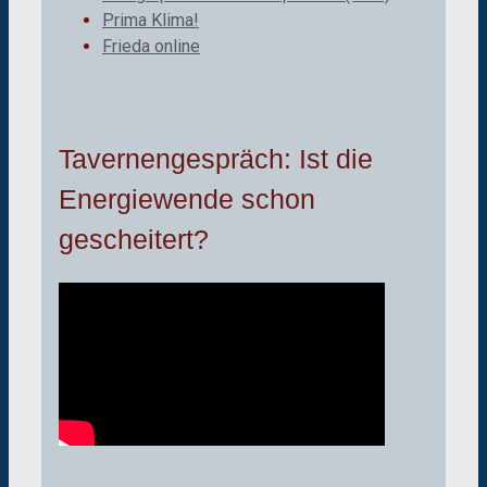
Prima Klima!
Frieda online
Tavernengespräch: Ist die
Energiewende schon
gescheitert?