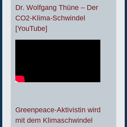
Dr. Wolfgang Thüne – Der
CO2-Klima-Schwindel
[YouTube]
Greenpeace-Aktivistin wird
mit dem Klimaschwindel