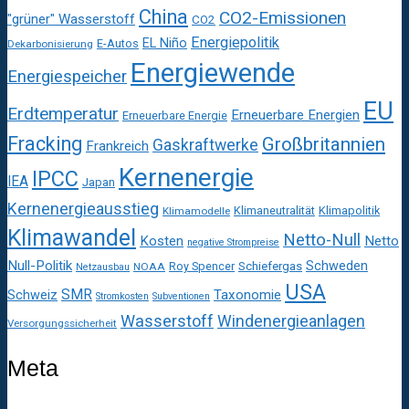
China
CO2-Emissionen
"grüner" Wasserstoff
CO2
Energiepolitik
EL Niño
E-Autos
Dekarbonisierung
Energiewende
Energiespeicher
EU
Erdtemperatur
Erneuerbare Energien
Erneuerbare Energie
Fracking
Großbritannien
Gaskraftwerke
Frankreich
Kernenergie
IPCC
IEA
Japan
Kernenergieausstieg
Klimaneutralität
Klimapolitik
Klimamodelle
Klimawandel
Netto-Null
Kosten
Netto
negative Strompreise
Null-Politik
Schweden
Roy Spencer
Schiefergas
NOAA
Netzausbau
USA
SMR
Taxonomie
Schweiz
Stromkosten
Subventionen
Wasserstoff
Windenergieanlagen
Versorgungssicherheit
Meta