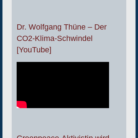
Dr. Wolfgang Thüne – Der
CO2-Klima-Schwindel
[YouTube]