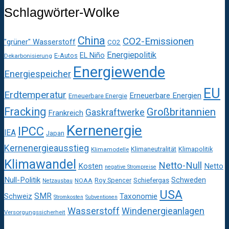
Schlagwörter-Wolke
China
CO2-Emissionen
"grüner" Wasserstoff
CO2
Energiepolitik
EL Niño
E-Autos
Dekarbonisierung
Energiewende
Energiespeicher
EU
Erdtemperatur
Erneuerbare Energien
Erneuerbare Energie
Fracking
Großbritannien
Gaskraftwerke
Frankreich
Kernenergie
IPCC
IEA
Japan
Kernenergieausstieg
Klimaneutralität
Klimapolitik
Klimamodelle
Klimawandel
Netto-Null
Kosten
Netto
negative Strompreise
Null-Politik
Schweden
Roy Spencer
Schiefergas
NOAA
Netzausbau
USA
SMR
Taxonomie
Schweiz
Stromkosten
Subventionen
Wasserstoff
Windenergieanlagen
Versorgungssicherheit