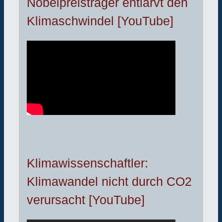
Nobelpreisträger entlarvt den
Klimaschwindel [YouTube]
Klimawissenschaftler:
Klimawandel nicht durch CO2
verursacht [YouTube]