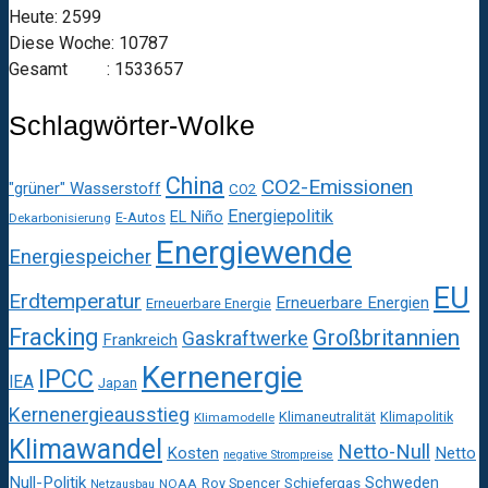
Heute: 2599
Diese Woche: 10787
Gesamt : 1533657
Schlagwörter-Wolke
China
CO2-Emissionen
"grüner" Wasserstoff
CO2
Energiepolitik
EL Niño
E-Autos
Dekarbonisierung
Energiewende
Energiespeicher
EU
Erdtemperatur
Erneuerbare Energien
Erneuerbare Energie
Fracking
Großbritannien
Gaskraftwerke
Frankreich
Kernenergie
IPCC
IEA
Japan
Kernenergieausstieg
Klimaneutralität
Klimapolitik
Klimamodelle
Klimawandel
Netto-Null
Kosten
Netto
negative Strompreise
Null-Politik
Schweden
Roy Spencer
Schiefergas
NOAA
Netzausbau