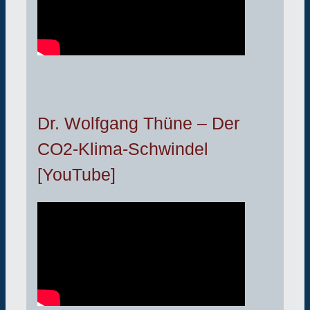
Dr. Wolfgang Thüne – Der
CO2-Klima-Schwindel
[YouTube]