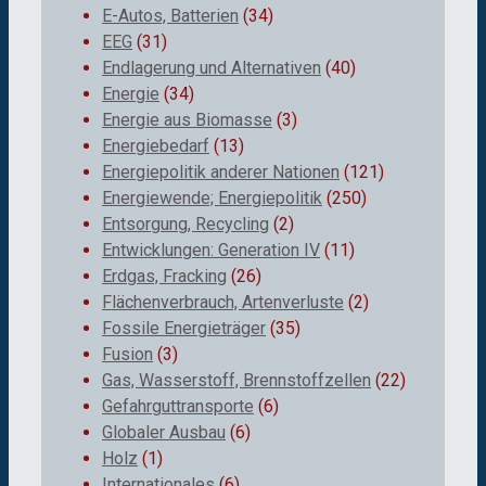
E-Autos, Batterien
(34)
EEG
(31)
Endlagerung und Alternativen
(40)
Energie
(34)
Energie aus Biomasse
(3)
Energiebedarf
(13)
Energiepolitik anderer Nationen
(121)
Energiewende; Energiepolitik
(250)
Entsorgung, Recycling
(2)
Entwicklungen: Generation IV
(11)
Erdgas, Fracking
(26)
Flächenverbrauch, Artenverluste
(2)
Fossile Energieträger
(35)
Fusion
(3)
Gas, Wasserstoff, Brennstoffzellen
(22)
Gefahrguttransporte
(6)
Globaler Ausbau
(6)
Holz
(1)
Internationales
(6)