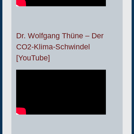
Dr. Wolfgang Thüne – Der
CO2-Klima-Schwindel
[YouTube]