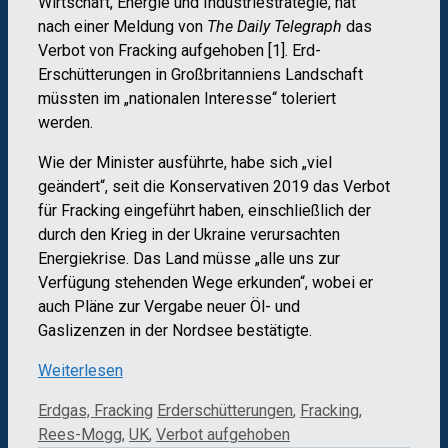
Wirtschaft, Energie und Industriestrategie, hat
nach einer Meldung von
The Daily
Telegraph
das
Verbot von Fracking aufgehoben [1]. Erd-
Erschütterungen in Großbritanniens Landschaft
müssten im „nationalen Interesse“ toleriert
werden.
Wie der Minister ausführte, habe sich „viel
geändert“, seit die Konservativen 2019 das Verbot
für Fracking eingeführt haben, einschließlich der
durch den Krieg in der Ukraine verursachten
Energiekrise. Das Land müsse „alle uns zur
Verfügung stehenden Wege erkunden“, wobei er
auch Pläne zur Vergabe neuer Öl- und
Gaslizenzen in der Nordsee bestätigte.
Weiterlesen
Kategorien
Schlagwörter
Erdgas, Fracking
Erderschütterungen
,
Fracking
,
Rees-Mogg
,
UK
,
Verbot aufgehoben