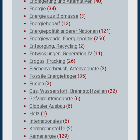
Endlagerung und Alternativen
(40)
Energie
(34)
Energie aus Biomasse
(3)
Energiebedarf
(13)
Energiepolitik anderer Nationen
(121)
Energiewende; Energiepolitik
(250)
Entsorgung, Recycling
(2)
Entwicklungen: Generation IV
(11)
Erdgas, Fracking
(26)
Flächenverbrauch, Artenverluste
(2)
Fossile Energieträger
(35)
Fusion
(3)
Gas, Wasserstoff, Brennstoffzellen
(22)
Gefahrguttransporte
(6)
Globaler Ausbau
(6)
Holz
(1)
Internationales
(6)
Kernbrennstoffe
(2)
Kernenergie
(129)