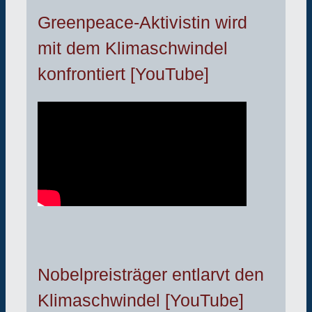
Greenpeace-Aktivistin wird
mit dem Klimaschwindel
konfrontiert [YouTube]
Nobelpreisträger entlarvt den
Klimaschwindel [YouTube]