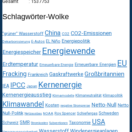
Gesamt : 1537753
Schlagwörter-Wolke
China
CO2-Emissionen
"grüner" Wasserstoff
CO2
Energiepolitik
EL Niño
E-Autos
Dekarbonisierung
Energiewende
Energiespeicher
EU
Erdtemperatur
Erneuerbare Energien
Erneuerbare Energie
Fracking
Großbritannien
Gaskraftwerke
Frankreich
Kernenergie
IPCC
IEA
Japan
Kernenergieausstieg
Klimaneutralität
Klimapolitik
Klimamodelle
Klimawandel
Netto-Null
Kosten
Netto
negative Strompreise
Null-Politik
Schweden
Roy Spencer
Schiefergas
NOAA
Netzausbau
USA
SMR
Taxonomie
Schweiz
Stromkosten
Subventionen
Wasserstoff
Windenergieanlagen
Versorgungssicherheit