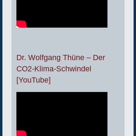
Dr. Wolfgang Thüne – Der
CO2-Klima-Schwindel
[YouTube]