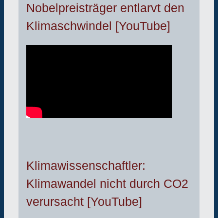
Nobelpreisträger entlarvt den
Klimaschwindel [YouTube]
Klimawissenschaftler:
Klimawandel nicht durch CO2
verursacht [YouTube]