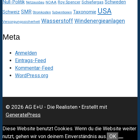
Null-Politik
Schweden
Roy Spencer
Schiefergas
NOAA
Netzausbau
USA
SMR
Taxonomie
Schweiz
Stromkosten
Subventionen
Wasserstoff
Windenergieanlagen
Versorgungssicherheit
Meta
Anmelden
Eintrags-Feed
Kommentar-Feed
WordPress.org
© 2026 AG E+U - Die Realisten
• Erstellt mit
GeneratePress
Diese Website benutzt Cookies. Wenn du die Website weiter
nutzt, gehen wir von deinem Einverständnis aus.
OK