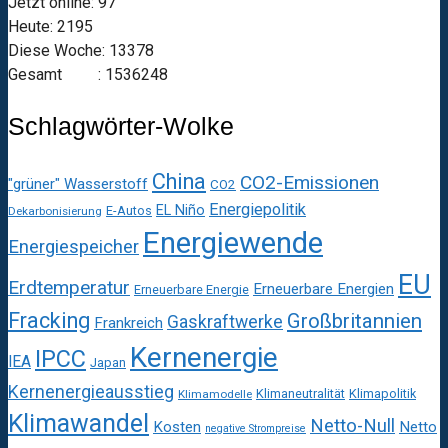
Jetzt online: 97
Heute: 2195
Diese Woche: 13378
Gesamt : 1536248
Schlagwörter-Wolke
China
CO2-Emissionen
"grüner" Wasserstoff
CO2
Energiepolitik
EL Niño
E-Autos
Dekarbonisierung
Energiewende
Energiespeicher
EU
Erdtemperatur
Erneuerbare Energien
Erneuerbare Energie
Fracking
Großbritannien
Gaskraftwerke
Frankreich
Kernenergie
IPCC
IEA
Japan
Kernenergieausstieg
Klimaneutralität
Klimapolitik
Klimamodelle
Klimawandel
Netto-Null
Kosten
Netto
negative Strompreise