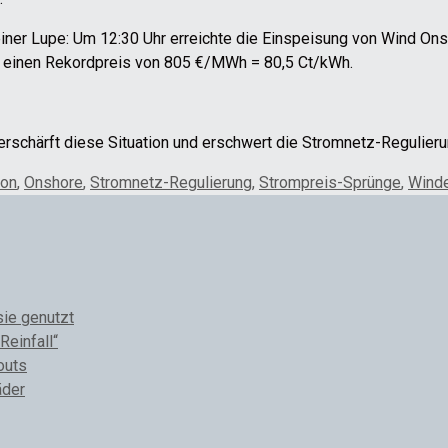
r einer Lupe: Um 12:30 Uhr erreichte die Einspeisung von Wind 
hr einen Rekordpreis von 805 €/MWh = 80,5 Ct/kWh.
rschärft diese Situation und erschwert die Stromnetz-Regulier
ion
,
Onshore
,
Stromnetz-Regulierung
,
Strompreis-Sprünge
,
Winde
sie genutzt
Reinfall“
outs
äder