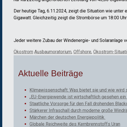
Der heutige Tag, 6.11.2024, zeigt die Situation wie unte
Gigawatt. Gleichzeitig zeigt die Strombörse um 18:00 U
Jeder weitere Zubau der Windenergie- und Solaranlage ve
Kategorien
Schlagwörter
Ökostrom
Ausbaumoratorium
,
Offshore
,
Ökostrom-Situat
Aktuelle Beiträge
Klimawissenschaft: Was bietet sie und wie wird 
„EU-Energiewende ist wirtschaftlich gesehen ein 
Staatliche Vorsorge für den Fall drohenden Black
Stärkerer Infraschall durch moderne große Windr
Märchen der deutschen Energiepolitik
Globale Reichweite des Kernbrennstoffs Uran