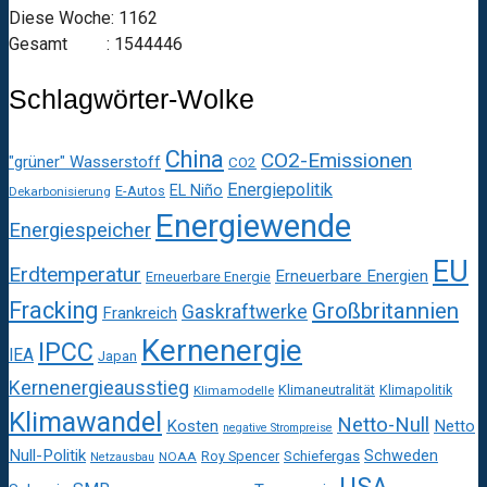
Diese Woche: 1162
Gesamt : 1544446
Schlagwörter-Wolke
China
CO2-Emissionen
"grüner" Wasserstoff
CO2
Energiepolitik
EL Niño
E-Autos
Dekarbonisierung
Energiewende
Energiespeicher
EU
Erdtemperatur
Erneuerbare Energien
Erneuerbare Energie
Fracking
Großbritannien
Gaskraftwerke
Frankreich
Kernenergie
IPCC
IEA
Japan
Kernenergieausstieg
Klimaneutralität
Klimapolitik
Klimamodelle
Klimawandel
Netto-Null
Kosten
Netto
negative Strompreise
Null-Politik
Schweden
Roy Spencer
Schiefergas
NOAA
Netzausbau