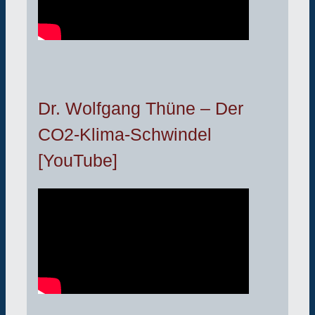
Dr. Wolfgang Thüne – Der
CO2-Klima-Schwindel
[YouTube]