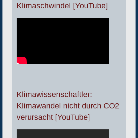
Klimaschwindel [YouTube]
Klimawissenschaftler:
Klimawandel nicht durch CO2
verursacht [YouTube]