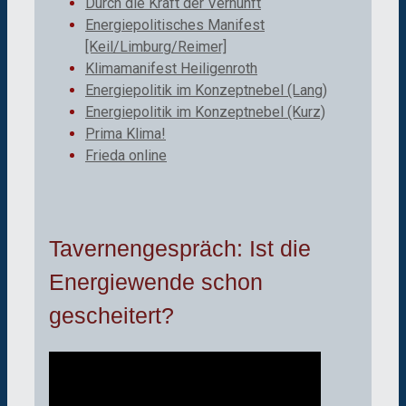
Durch die Kraft der Vernunft
Energiepolitisches Manifest
[Keil/Limburg/Reimer]
Klimamanifest Heiligenroth
Energiepolitik im Konzeptnebel (Lang)
Energiepolitik im Konzeptnebel (Kurz)
Prima Klima!
Frieda online
Tavernengespräch: Ist die
Energiewende schon
gescheitert?