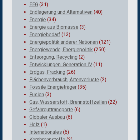
EEG
(31)
Endlagerung und Alternativen
(40)
Energie
(34)
Energie aus Biomasse
(3)
Energiebedarf
(13)
Energiepolitik anderer Nationen
(121)
Energiewende; Energiepolitik
(250)
Entsorgung, Recycling
(2)
Entwicklungen: Generation IV
(11)
Erdgas, Fracking
(26)
Flächenverbrauch, Artenverluste
(2)
Fossile Energieträger
(35)
Fusion
(3)
Gas, Wasserstoff, Brennstoffzellen
(22)
Gefahrguttransporte
(6)
Globaler Ausbau
(6)
Holz
(1)
Internationales
(6)
Kernbrennstoffe
(2)