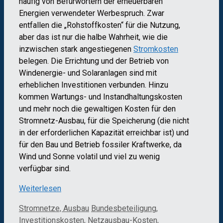
häufig von Befürwortern der erneuerbaren
Energien verwendeter Werbespruch. Zwar
entfallen die „Rohstoffkosten“ für die Nutzung,
aber das ist nur die halbe Wahrheit, wie die
inzwischen stark angestiegenen
Stromkosten
belegen. Die Errichtung und der Betrieb von
Windenergie- und Solaranlagen sind mit
erheblichen Investitionen verbunden. Hinzu
kommen Wartungs- und Instandhaltungskosten
und mehr noch die gewaltigen Kosten für den
Stromnetz-Ausbau, für die Speicherung (die nicht
in der erforderlichen Kapazität erreichbar ist) und
für den Bau und Betrieb fossiler Kraftwerke, da
Wind und Sonne volatil und viel zu wenig
verfügbar sind.
Weiterlesen
Kategorien
Schlagwörter
Stromnetze, Ausbau
Bundesbeteiligung
,
Investitionskosten
,
Netzausbau-Kosten
,