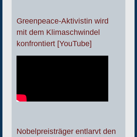
Greenpeace-Aktivistin wird
mit dem Klimaschwindel
konfrontiert [YouTube]
Nobelpreisträger entlarvt den