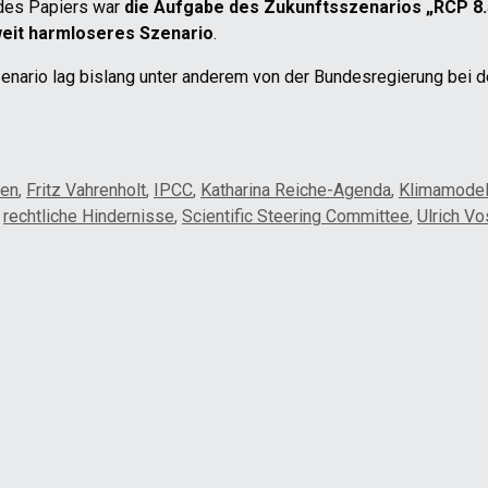
t des Papiers war
die Aufgabe des Zukunftsszenarios „RCP 8.
weit harmloseres Szenario
.
ario lag bislang unter anderem von der Bundesregierung bei d
zen
,
Fritz Vahrenholt
,
IPCC
,
Katharina Reiche-Agenda
,
Klimamodel
,
rechtliche Hindernisse
,
Scientific Steering Committee
,
Ulrich V