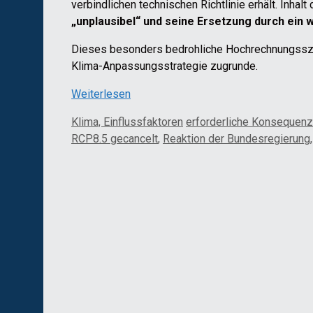
verbindlichen technischen Richtlinie erhält. Inhal
„unplausibel“ und seine Ersetzung durch ein 
Dieses besonders bedrohliche Hochrechnungsszen
Klima-Anpassungsstrategie zugrunde.
Weiterlesen
Kategorien
Schlagwörter
Klima, Einflussfaktoren
erforderliche Konsequen
RCP8.5 gecancelt
,
Reaktion der Bundesregierung