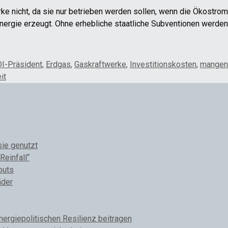
ke nicht, da sie nur betrieben werden sollen, wenn die Ökostrom
rgie erzeugt. Ohne erhebliche staatliche Subventionen werden 
I-Präsident
,
Erdgas
,
Gaskraftwerke
,
Investitionskosten
,
mangend
it
sie genutzt
Reinfall“
outs
äder
rgiepolitischen Resilienz beitragen