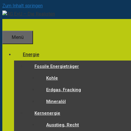
Zum Inhalt springen
Menü
Energie
Fossile Energieträger
Kohle
Erdgas, Fracking
Mineralöl
Kernenergie
Ausstieg, Recht