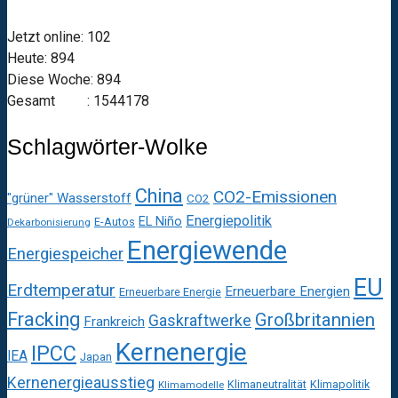
Jetzt online: 102
Heute: 894
Diese Woche: 894
Gesamt : 1544178
Schlagwörter-Wolke
China
CO2-Emissionen
"grüner" Wasserstoff
CO2
Energiepolitik
EL Niño
E-Autos
Dekarbonisierung
Energiewende
Energiespeicher
EU
Erdtemperatur
Erneuerbare Energien
Erneuerbare Energie
Fracking
Großbritannien
Gaskraftwerke
Frankreich
Kernenergie
IPCC
IEA
Japan
Kernenergieausstieg
Klimaneutralität
Klimapolitik
Klimamodelle