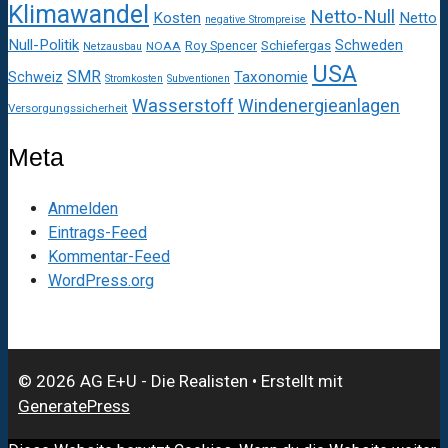
Klimawandel
Netto-Null
Kosten
Netto
negative Strompreise
Null-Politik
Schweden
Roy Spencer
Schiefergas
NOAA
Netzausbau
USA
SMR
Taxonomie
Schweiz
Stromkosten
Subventionen
Wasserstoff
Windenergieanlagen
Versorgungssicherheit
Meta
Anmelden
Eintrags-Feed
Kommentar-Feed
WordPress.org
© 2026 AG E+U - Die Realisten
• Erstellt mit
GeneratePress