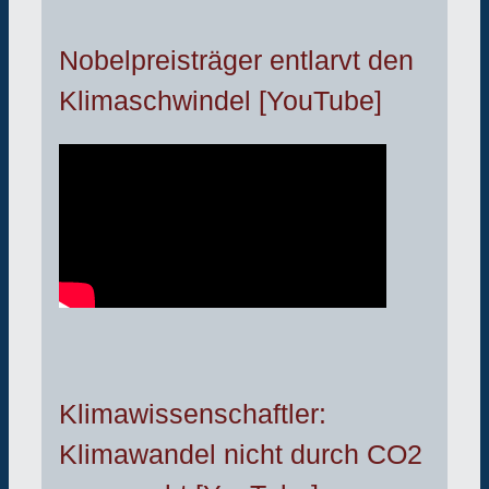
Nobelpreisträger entlarvt den
Klimaschwindel [YouTube]
Klimawissenschaftler:
Klimawandel nicht durch CO2