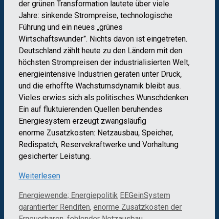
der grünen Transformation lautete über viele
Jahre: sinkende Strompreise, technologische
Führung und ein neues „grünes
Wirtschaftswunder”. Nichts davon ist eingetreten.
Deutschland zählt heute zu den Ländern mit den
höchsten Strompreisen der industrialisierten Welt,
energieintensive Industrien geraten unter Druck,
und die erhoffte Wachstumsdynamik bleibt aus.
Vieles erwies sich als politisches Wunschdenken.
Ein auf fluktuierenden Quellen beruhendes
Energiesystem erzeugt zwangsläufig
enorme Zusatzkosten: Netzausbau, Speicher,
Redispatch, Reservekraftwerke und Vorhaltung
gesicherter Leistung.
Weiterlesen
Kategorien
Schlagwörter
Energiewende; Energiepolitik
EEGeinSystem
garantierter Renditen
,
enorme Zusatzkosten der
Erneuerbaren
,
fehlender Netzausbau
,