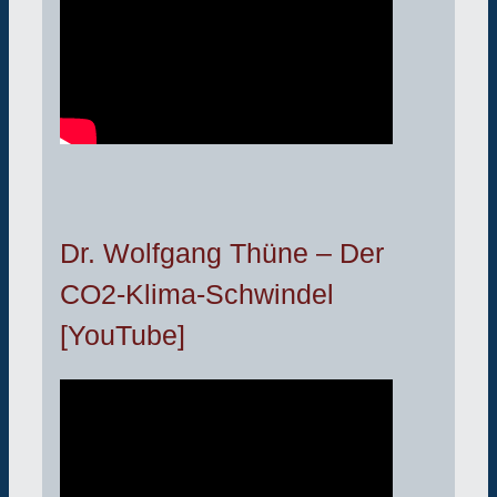
Dr. Wolfgang Thüne – Der
CO2-Klima-Schwindel
[YouTube]