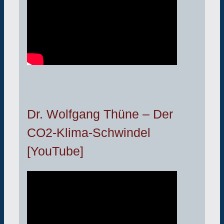
Dr. Wolfgang Thüne – Der
CO2-Klima-Schwindel
[YouTube]