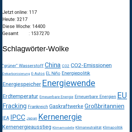
Jetzt online: 117
Heute: 3217
Diese Woche: 14400
Gesamt : 1537270
Schlagwörter-Wolke
China
CO2-Emissionen
"grüner" Wasserstoff
CO2
Energiepolitik
EL Niño
E-Autos
Dekarbonisierung
Energiewende
Energiespeicher
EU
Erdtemperatur
Erneuerbare Energien
Erneuerbare Energie
Fracking
Großbritannien
Gaskraftwerke
Frankreich
Kernenergie
IPCC
IEA
Japan
Kernenergieausstieg
Klimaneutralität
Klimapolitik
Klimamodelle