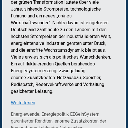
der grünen Transformation lautete über viele
Jahre: sinkende Strompreise, technologische
Führung und ein neues „grünes
Wirtschaftswunder”. Nichts davon ist eingetreten.
Deutschland zählt heute zu den Ländern mit den
höchsten Strompreisen der industrialisierten Welt,
energieintensive Industrien geraten unter Druck,
und die erhoffte Wachstumsdynamik bleibt aus.
Vieles erwies sich als politisches Wunschdenken.
Ein auf fluktuierenden Quellen beruhendes
Energiesystem erzeugt zwangsläufig
enorme Zusatzkosten: Netzausbau, Speicher,
Redispatch, Reservekraftwerke und Vorhaltung
gesicherter Leistung.
Weiterlesen
Kategorien
Schlagwörter
Energiewende; Energiepolitik
EEGeinSystem
garantierter Renditen
,
enorme Zusatzkosten der
Erneuerbaren
,
fehlender Netzausbau
,