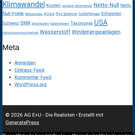
Klimawandel
Netto-Null
Kosten
Netto
negative Strompreise
Null-Politik
Schweden
Roy Spencer
Schiefergas
NOAA
Netzausbau
USA
SMR
Taxonomie
Schweiz
Stromkosten
Subventionen
Wasserstoff
Windenergieanlagen
Versorgungssicherheit
Meta
Anmelden
Eintrags-Feed
Kommentar-Feed
WordPress.org
© 2026 AG E+U - Die Realisten
• Erstellt mit
GeneratePress