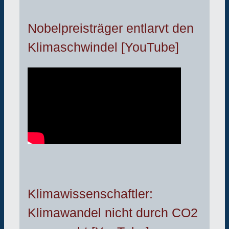
Nobelpreisträger entlarvt den
Klimaschwindel [YouTube]
Klimawissenschaftler:
Klimawandel nicht durch CO2